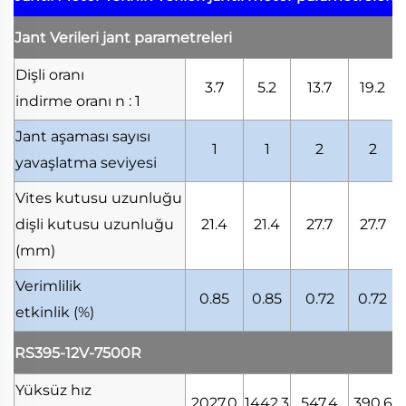
Jant Verileri
jant parametreleri
Dişli oranı
3.7
5.2
13.7
19.2
indirme oranı
n : 1
Jant aşaması sayısı
1
1
2
2
yavaşlatma seviyesi
Vites kutusu uzunluğu
dişli kutusu uzunluğu
21.4
21.4
27.7
27.7
(mm)
Verimlilik
0.85
0.85
0.72
0.72
etkinlik
(%)
RS395-12V-7500R
Yüksüz hız
2027.0
1442.3
547.4
390.6
2