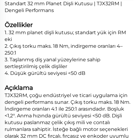
Standart 32 mm Planet Dişli Kutusu | TJX32RM |
Dengeli Performans
Özellikler
1. 32 mm planet dişli kutusu; standart yük için RM
eki
2. Çıkış torku maks. 18 Nm, indirgeme oranları 4–
250:1
3. Taşlanmış diş yanal yüzeylerine sahip
sertleştirilmiş çelik dişliler
4. Düşük gürültü seviyesi <50 dB
Açıklama
TJX32RM, çoğu endüstriyel ve ticari uygulama için
dengeli performans sunar. Çıkış torku maks. 18 Nm.
İndirgeme oranları 4:1 ile 250:1 arasındadır. Boşluk
<1,2°. Anma hızında gürültü seviyesi <50 dB. Dişli
kutusu paslanmaz çelik çıkış mili ve contalı
rulmanlara sahiptir. İsteğe bağlı motor seçenekleri
olarak 32 mm DC fırçalı, fırçasız ve enkoder uyumlu