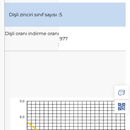
Dişli zinciri
sınıf sayısı
:
5
Dişli oranı
indirme oranı
977
: