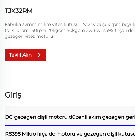
TJX32RM
Fabrika 32mm mikro vites kutusu 12v 24v düşük rpm büyük
tork 10rpm 130rpm 20kgcm 50kgcm 5w 6w rs395 fırçalı dc
gezegen vites motoru
Teklif Alın
Giriş
DC gezegen dişli motoru
düzenli akım gezegen geri 
RS395 Mikro fırça dc motoru ve gezegen dişli kutusuy