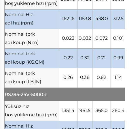
boş yükleme hızı
(rpm)
Nominal Hız
1621.6
1153.8
438.0
312.5
2
adi hız
(rpm)
Nominal tork
0.023
0.032
0.072
0.101
0
adi koup
(N.m)
Nominal tork
0.22
0.32
0.71
0.99
adi koup
(KG.CM)
Nominal tork
0.26
0.36
0.82
1.14
adi koup
(LB.IN)
RS395-24V-5000R
Yüksüz hız
1351.4
961.5
365.0
260.4
boş yükleme hızı
(rpm)
Nominal Hız