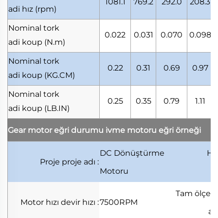
1081.1
769.2
292.0
208.3
adi hız
(rpm)
Nominal tork
0.022
0.031
0.070
0.098
adi koup
(N.m)
Nominal tork
0.22
0.31
0.69
0.97
adi koup
(KG.CM)
Nominal tork
0.25
0.35
0.79
1.11
adi koup
(LB.IN)
Gear motor eğri durumu
i̇vme motoru eğri örneği
DC Dönüştürme
Hu
Proje
proje adı
:
Motoru
t
Tam ölçek
Motor hızı
devir hızı
:
7500RPM
ar