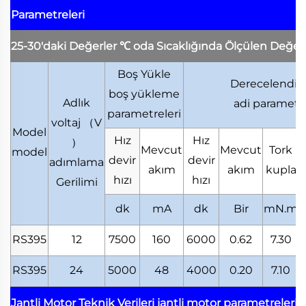
Parametreleri
25-30'daki Değerler
℃
oda Sıcaklığında Ölçülen Değer
Boş Yükle
Derecelendiri
boş yükleme
Adlık
adi parametr
parametreleri
voltaj
（
V
Model
Hız
Hız
）
Mevcut
Mevcut
Tork
model
devir
devir
adımlama
akım
akım
kupla
hızı
hızı
Gerilimi
dk
mA
dk
Bir
mN.m
RS395
12
7500
160
6000
0.62
7.30
RS395
24
5000
48
4000
0.20
7.10
Jantli Motor Teknik Verileri
jantli motor parametreleri