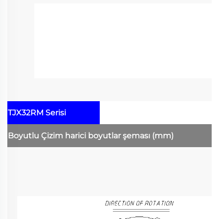
TJX32RM Serisi
Boyutlu Çizim
harici boyutlar şeması
(mm)