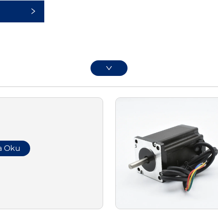
a Oku