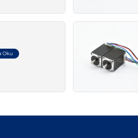
a Oku