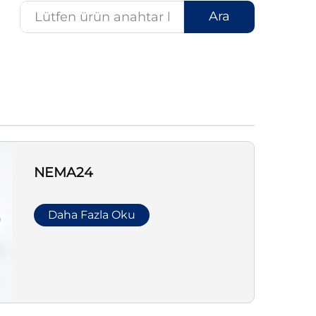
Ara
NEMA24
Daha Fazla Oku