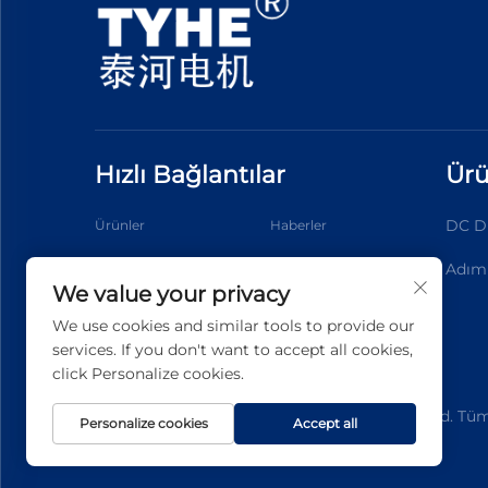
Hızlı Bağlantılar
Ürü
DC Di
Ürünler
Haberler
Adım
Uygulama
Hakkımızda
We value your privacy
Bize Ulaşın
Blog
We use cookies and similar tools to provide our
services. If you don't want to accept all cookies,
click Personalize cookies.
Telif Hakkı © 2026 Wenzhou Tyhe Motor Co.,ltd. Tüm 
Personalize cookies
Accept all