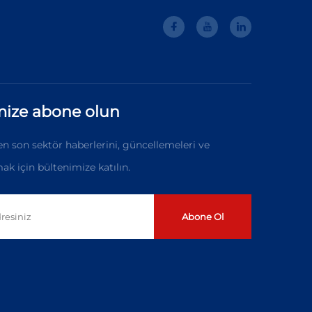
mize abone olun
n son sektör haberlerini, güncellemeleri ve
ak için bültenimize katılın.
Abone Ol