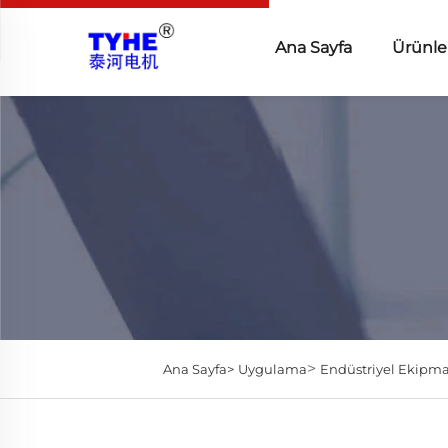
Ana Sayfa
Ürünle
>
Ana Sayfa>
Uygulama
Endüstriyel Ekipm