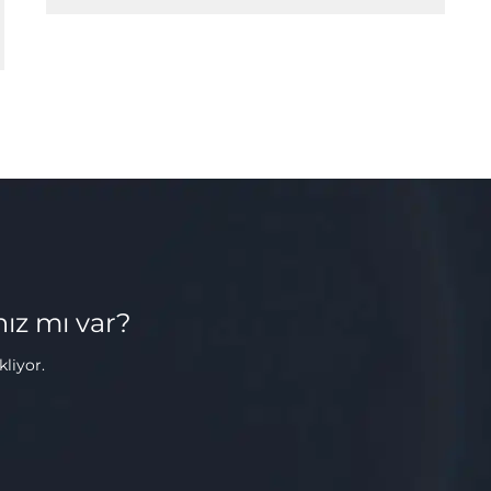
nız mı var?
liyor.