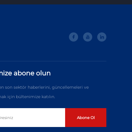
mize abone olun
n son sektör haberlerini, güncellemeleri ve
ak için bültenimize katılın.
Abone Ol