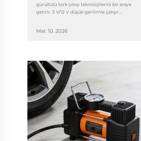
gürültülü tork çıkışı teknolojilerini bir araya
getirir. 5 V/12 V düşük gerilimle çalışır...
Mar. 10. 2026