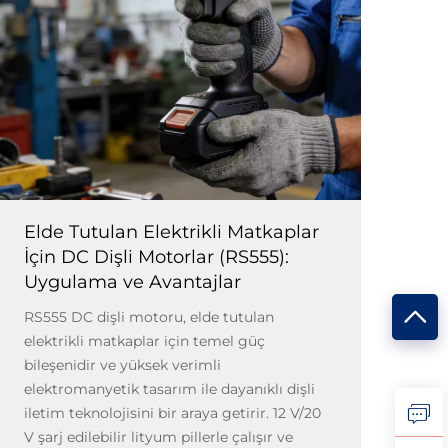
Elde Tutulan Elektrikli Matkaplar
İçin DC Dişli Motorlar (RS555):
Uygulama ve Avantajlar
RS555 DC dişli motoru, elde tutulan
elektrikli matkaplar için temel güç
bileşenidir ve yüksek verimli
elektromanyetik tasarım ile dayanıklı dişli
iletim teknolojisini bir araya getirir. 12 V/20
V şarj edilebilir lityum pillerle çalışır ve