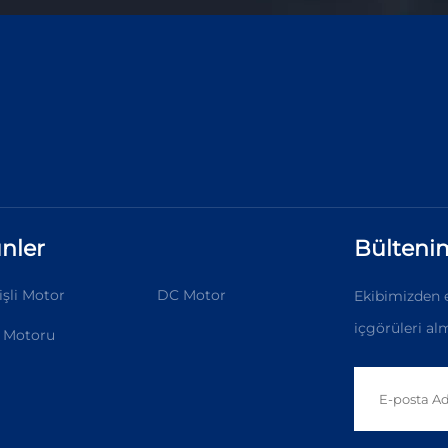
nler
Bülteni
şli Motor
DC Motor
Ekibimizden e
içgörüleri alm
 Motoru