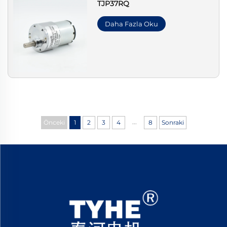
TJP37RQ
Daha Fazla Oku
...
Önceki
1
2
3
4
8
Sonraki