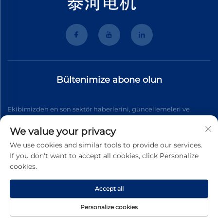
Bültenimize abone olun
Ekibimizden en son sektör haberlerini, güncellemeleri ve
içgörüleri almak için bültenimize katılın.
We value your privacy
We use cookies and similar tools to provide our services.
If you don't want to accept all cookies, click Personalize
Abone Ol
cookies.
Accept all
Telif Hakkı © 2026 Wenzhou Tyhe Motor Co.,ltd. Tüm hakları
saklıdır
Gizlilik Politikası
Personalize cookies