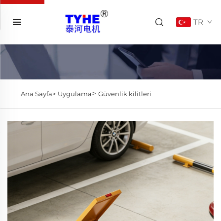
TR
>
Ana Sayfa>
Uygulama
Güvenlik kilitleri