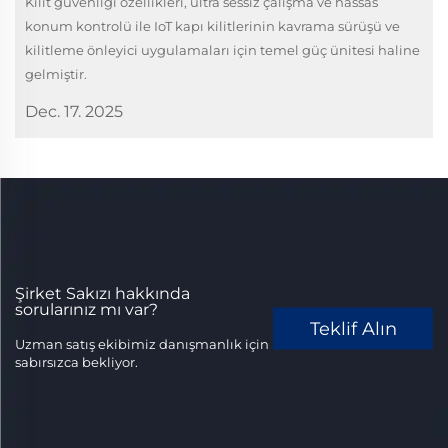
Kilit güvenliği özellikleri, ultra sessiz çalışma ve hassas
konum kontrolü ile IoT kapı kilitlerinin kavrama sürüşü ve
kilitleme önleyici uygulamaları için temel güç ünitesi haline
gelmiştir.
Dec. 17. 2025
Şirket Sakızı hakkında
sorularınız mı var?
Teklif Alın
Uzman satış ekibimiz danışmanlık için
sabırsızca bekliyor.