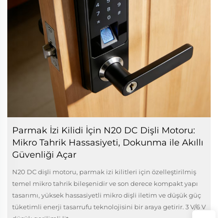
Parmak İzi Kilidi İçin N20 DC Dişli Motoru:
Mikro Tahrik Hassasiyeti, Dokunma ile Akıllı
Güvenliği Açar
N20 DC dişli motoru, parmak izi kilitleri için özelleştirilmiş
temel mikro tahrik bileşenidir ve son derece kompakt yapı
tasarımı, yüksek hassasiyetli mikro dişli iletim ve düşük güç
tüketimli enerji tasarrufu teknolojisini bir araya getirir. 3 V/6 V