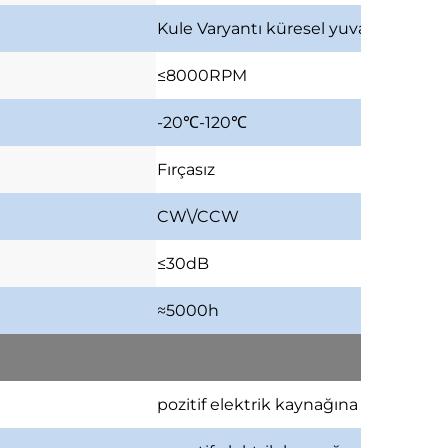
Kule Varyantı
küresel yuva
≤8000RPM
-20
℃
-120
℃
Fırçasız
CW\/CCW
≤30dB
≈5000h
pozitif elektrik kaynağına bağla