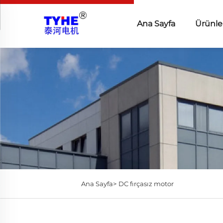
Ana Sayfa
Ürünle
Ana Sayfa>
DC fırçasız motor