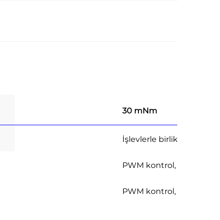
30 mNm
1
İşlevlerle birlikte
PWM kontrol, CW/CCW, 
PWM kontrol, ileri/geri dö