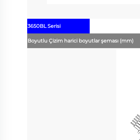
3650BL Serisi
Boyutlu Çizim
harici boyutlar şeması
(mm)