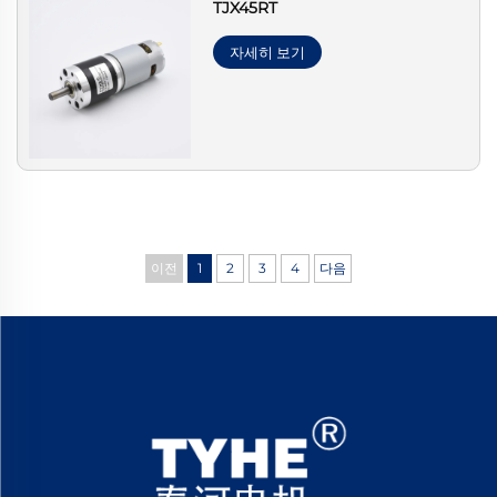
TJX45RT
자세히 보기
이전
1
2
3
4
다음