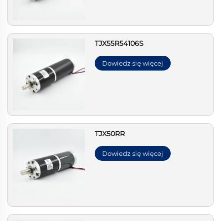
TJX55R54106S
Dowiedz się więcej
TJX50RR
Dowiedz się więcej