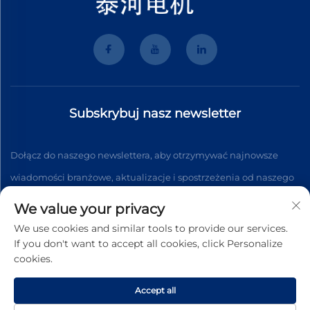
Subskrybuj nasz newsletter
Dołącz do naszego newslettera, aby otrzymywać najnowsze
wiadomości branżowe, aktualizacje i spostrzeżenia od naszego
zespołu.
We value your privacy
We use cookies and similar tools to provide our services.
If you don't want to accept all cookies, click Personalize
Subskrybuj
cookies.
Accept all
Copyright © 2026 Wenzhou Tyhe Motor Co.,ltd. Wszystkie prawa