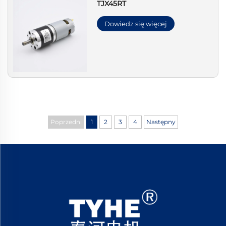
TJX45RT
Dowiedz się więcej
Poprzedni
1
2
3
4
Następny