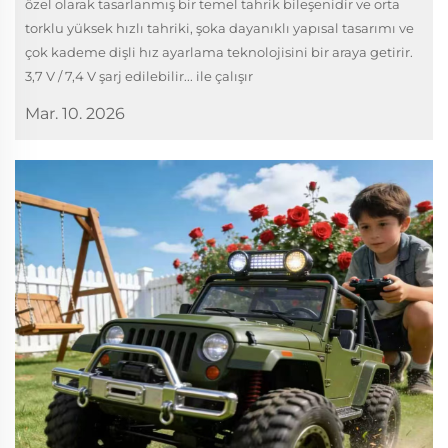
özel olarak tasarlanmış bir temel tahrik bileşenidir ve orta
torklu yüksek hızlı tahriki, şoka dayanıklı yapısal tasarımı ve
çok kademe dişli hız ayarlama teknolojisini bir araya getirir.
3,7 V / 7,4 V şarj edilebilir... ile çalışır
Mar. 10. 2026