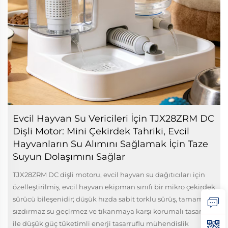
Evcil Hayvan Su Vericileri İçin TJX28ZRM DC
Dişli Motor: Mini Çekirdek Tahriki, Evcil
Hayvanların Su Alımını Sağlamak İçin Taze
Suyun Dolaşımını Sağlar
TJX28ZRM DC dişli motoru, evcil hayvan su dağıtıcıları için
özelleştirilmiş, evcil hayvan ekipman sınıfı bir mikro çekirdek
sürücü bileşenidir; düşük hızda sabit torklu sürüş, tamamen
sızdırmaz su geçirmez ve tıkanmaya karşı korumalı tasarım
ile düşük güç tüketimli enerji tasarruflu mühendislik