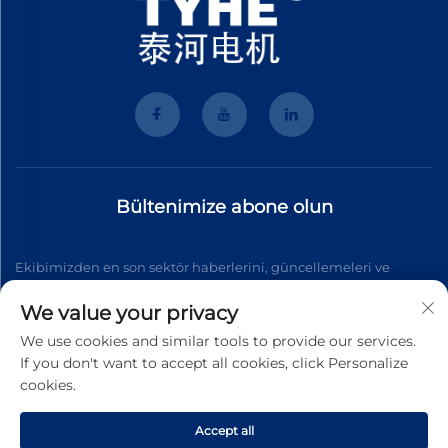
Bültenimize abone olun
Ekibimizden en son sektör haberlerini, güncellemeleri ve
içgörüleri almak için bültenimize katılın.
We value your privacy
We use cookies and similar tools to provide our services.
If you don't want to accept all cookies, click Personalize
Abone Ol
cookies.
Accept all
Telif Hakkı © 2026 Wenzhou Tyhe Motor Co.,ltd. Tüm hakları