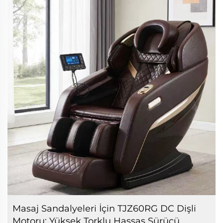
Masaj Sandalyeleri İçin TJZ60RG DC Dişli
Motoru: Yüksek Torklu Hassas Sürücü,