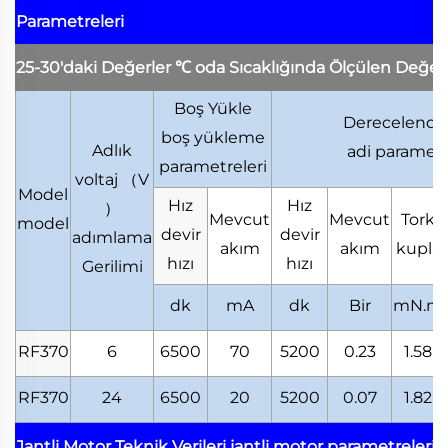
Parametreleri
25-30'daki Değerler
℃
oda Sıcaklığında Ölçülen Değer
Boş Yükle
Derecelendir
boş yükleme
Adlık
adi parametr
parametreleri
voltaj
（
V
Model
Hız
Hız
）
Mevcut
Mevcut
Tork
model
devir
devir
adımlama
akım
akım
kupla
hızı
hızı
Gerilimi
dk
mA
dk
Bir
mN.m
RF370
6
6500
70
5200
0.23
1.58
RF370
24
6500
20
5200
0.07
1.82
Jantli Motor Teknik Verileri
jantli motor parametreleri