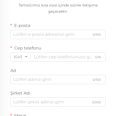
Temsilcimiz kısa süre içinde sizinle iletişime
geçecektir.
E-posta
0/100
Cep telefonu
Kod
0/16
Ad
0/100
Şirket Adı
0/200
Mesaj