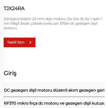
TJX24RA
Dönüştürülebilir 24 mm dişli motoru 12v 24v 9v 6v 1 rpm 1
nm 10kgf 3watt yüksek torklu pil 370sh dc gezegen dişli
motoru
Teklif Alın
Giriş
DC gezegen dişli motoru
düzenli akım gezegen geri 
RF370 mikro fırça dc motoru ve gezegen dişli kutusu i