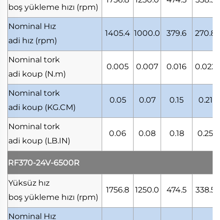
boş yükleme hızı
(rpm)
Nominal Hız
1405.4
1000.0
379.6
270.8
adi hız
(rpm)
Nominal tork
0.005
0.007
0.016
0.022
adi koup
(N.m)
Nominal tork
0.05
0.07
0.15
0.21
adi koup
(KG.CM)
Nominal tork
0.06
0.08
0.18
0.25
adi koup
(LB.IN)
RF370-24V-6500R
Yüksüz hız
1756.8
1250.0
474.5
338.5
boş yükleme hızı
(rpm)
Nominal Hız