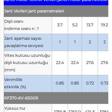
Jant Verileri
jant parametreleri
Dişli oranı
3.7
5.2
13.7
19.2
indirme oranı
n : 1
Jant aşaması sayısı
1
1
2
2
yavaşlatma seviyesi
Vites kutusu uzunluğu
dişli kutusu uzunluğu
22.4
22.4
27.6
27.6
(mm)
Verimlilik
0.85
0.85
0.72
0.72
etkinlik
(%)
RF370-6V-6500R
Yüksüz hız
1756.8
1250.0
474.5
338.5