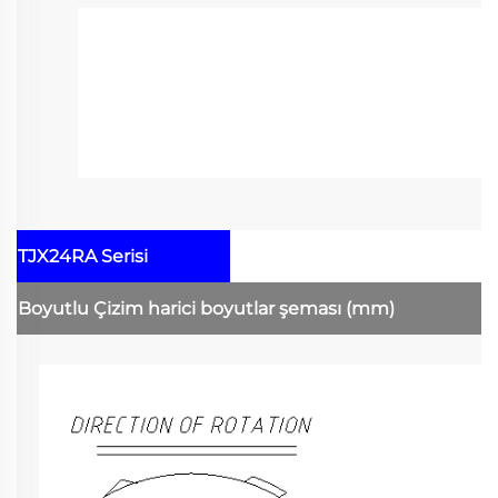
TJX24RA Serisi
Boyutlu Çizim
harici boyutlar şeması
(mm)