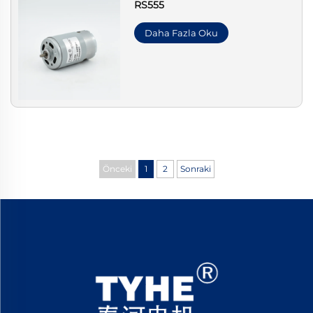
RS555
Daha Fazla Oku
Önceki
1
2
Sonraki