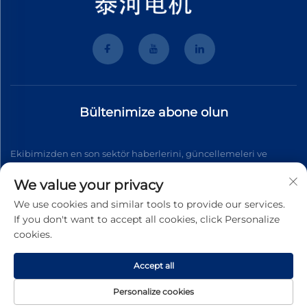
Bültenimize abone olun
Ekibimizden en son sektör haberlerini, güncellemeleri ve
içgörüleri almak için bültenimize katılın.
We value your privacy
We use cookies and similar tools to provide our services.
If you don't want to accept all cookies, click Personalize
Abone Ol
cookies.
Accept all
Telif Hakkı © 2026 Wenzhou Tyhe Motor Co.,ltd. Tüm hakları
saklıdır
Gizlilik Politikası
Personalize cookies