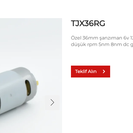
TJX36RG
Özel 36mm şanzıman 6v 12
düşük rpm 5nm 8nm dc g
Teklif Alın