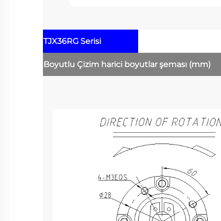
TJX36RG Serisi
Boyutlu Çizim
harici boyutlar şeması
(mm)