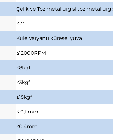
Çelik ve Toz metallurgisi
toz metallurgisi, çelik diş
≤2°
Kule Varyantı
küresel yuva
≤12000RPM
≤8kgf
≤3kgf
≤15kgf
≤ 0,1 mm
≤0.4mm