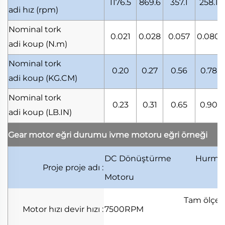
1176.5
869.6
357.1
258.1
adi hız
(rpm)
Nominal tork
0.021
0.028
0.057
0.080
adi koup
(N.m)
Nominal tork
0.20
0.27
0.56
0.78
adi koup
(KG.CM)
Nominal tork
0.23
0.31
0.65
0.90
adi koup
(LB.IN)
Gear motor eğri durumu
i̇vme motoru eğri örneği
DC Dönüştürme
Hurm
Proje
proje adı
:
Motoru
Tam ölçe
Motor hızı
devir hızı
:
7500RPM
ar