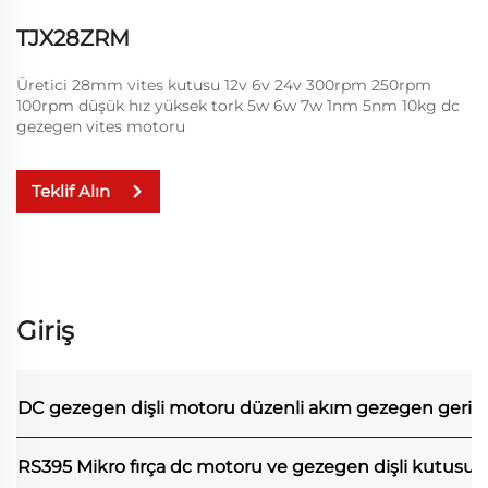
TJX28ZRM
Üretici 28mm vites kutusu 12v 6v 24v 300rpm 250rpm
100rpm düşük hız yüksek tork 5w 6w 7w 1nm 5nm 10kg dc
gezegen vites motoru
Teklif Alın
Giriş
DC gezegen dişli motoru
düzenli akım gezegen geri 
RS395 Mikro fırça dc motoru ve gezegen dişli kutusuy