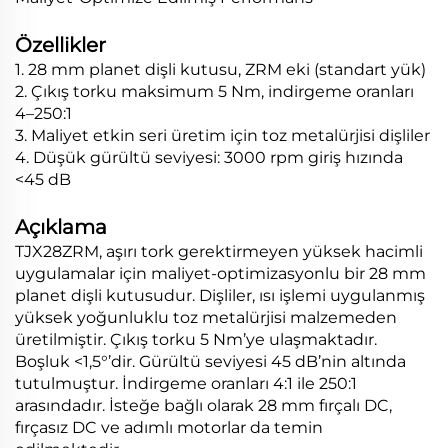
Özellikler
1. 28 mm planet dişli kutusu, ZRM eki (standart yük)
2. Çıkış torku maksimum 5 Nm, indirgeme oranları
4–250:1
3. Maliyet etkin seri üretim için toz metalürjisi dişliler
4. Düşük gürültü seviyesi: 3000 rpm giriş hızında
<45 dB
Açıklama
TJX28ZRM, aşırı tork gerektirmeyen yüksek hacimli
uygulamalar için maliyet-optimizasyonlu bir 28 mm
planet dişli kutusudur. Dişliler, ısı işlemi uygulanmış
yüksek yoğunluklu toz metalürjisi malzemeden
üretilmiştir. Çıkış torku 5 Nm’ye ulaşmaktadır.
Boşluk <1,5°’dir. Gürültü seviyesi 45 dB’nin altında
tutulmuştur. İndirgeme oranları 4:1 ile 250:1
arasındadır. İsteğe bağlı olarak 28 mm fırçalı DC,
fırçasız DC ve adımlı motorlar da temin