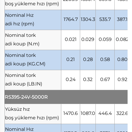
boş yükleme hızı
(rpm)
Nominal Hız
1764.7
1304.3
535.7
387.1
adi hız
(rpm)
Nominal tork
0.021
0.029
0.059
0.082
adi koup
(N.m)
Nominal tork
0.21
0.28
0.58
0.80
adi koup
(KG.CM)
Nominal tork
0.24
0.32
0.67
0.92
adi koup
(LB.IN)
RS395-24V-5000R
Yüksüz hız
1470.6
1087.0
446.4
322.6
boş yükleme hızı
(rpm)
Nominal Hız