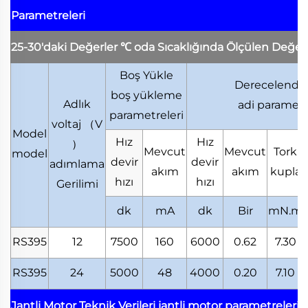
Parametreleri
25-30'daki Değerler
℃
oda Sıcaklığında Ölçülen Değer
Boş Yükle
Derecelendir
boş yükleme
Adlık
adi parametr
parametreleri
voltaj
（
V
Model
Hız
Hız
）
Mevcut
Mevcut
Tork
model
devir
devir
adımlama
akım
akım
kupla
hızı
hızı
Gerilimi
dk
mA
dk
Bir
mN.m
RS395
12
7500
160
6000
0.62
7.30
RS395
24
5000
48
4000
0.20
7.10
Jantli Motor Teknik Verileri
jantli motor parametreleri