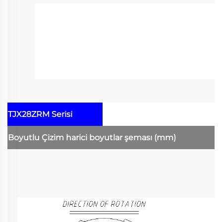
TJX28ZRM Serisi
Boyutlu Çizim
harici boyutlar şeması
(mm)