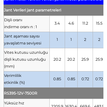
Jant Verileri
jant parametreleri
Dişli oranı
3.4
4.6
11.2
15.5
indirme oranı
n : 1
Jant aşaması sayısı
1
1
2
2
yavaşlatma seviyesi
Vites kutusu uzunluğu
dişli kutusu uzunluğu
20.2
20.2
25.9
25.9
(mm)
Verimlilik
0.85
0.85
0.72
0.72
etkinlik
(%)
RS395-12V-7500R
Yüksüz hız
2205.9
1630.4
669.6
483.9