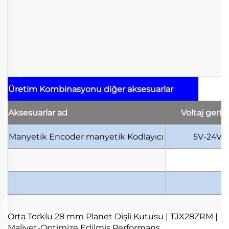
Üretim Kombinasyonu
diğer aksesuarlar
Aksesuarlar
ad
Voltaj
geril
Manyetik Encoder
manyetik Kodlayıcı
5V-24V
Orta Torklu 28 mm Planet Dişli Kutusu | TJX28ZRM |
Maliyet-Optimize Edilmiş Performans