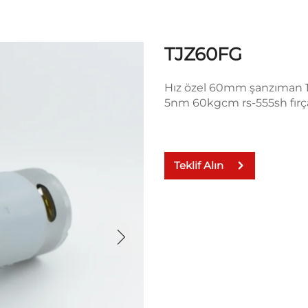
TJZ60FG
Hız özel 60mm şanzıman 
5nm 60kgcm rs-555sh fırça
Teklif Alın