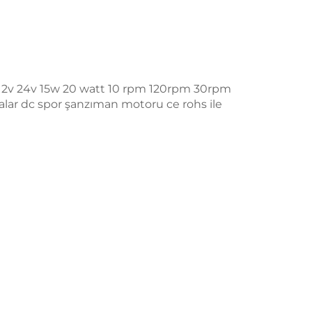
12v 24v 15w 20 watt 10 rpm 120rpm 30rpm
lar dc spor şanzıman motoru ce rohs ile