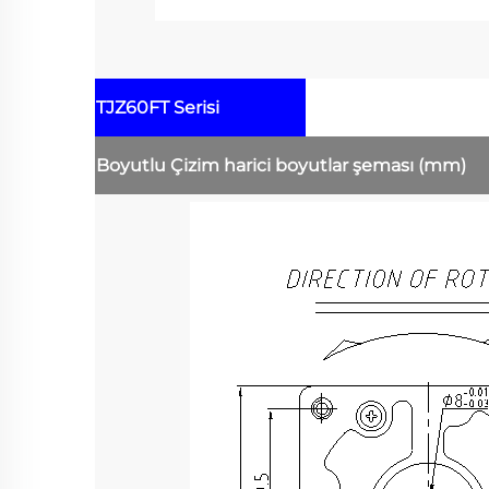
TJZ60FT Serisi
Boyutlu Çizim
harici boyutlar şeması
(mm)