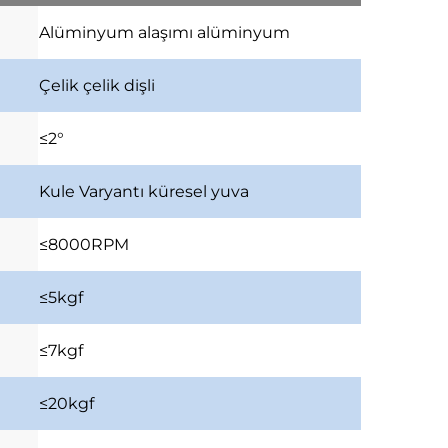
Alüminyum alaşımı
alüminyum
Çelik
çelik dişli
≤2°
Kule Varyantı
küresel yuva
≤8000RPM
≤5kgf
≤7kgf
≤20kgf