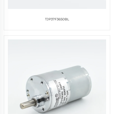
TJP37F3650BL