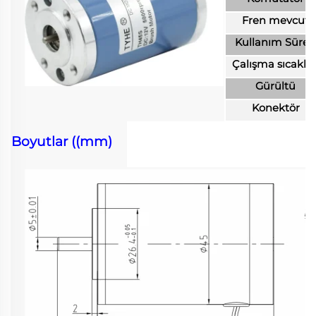
Fren mevcut
Kullanım Süres
Çalışma sıcaklığ
Gürültü
Konektör
Boyutlar ((mm)