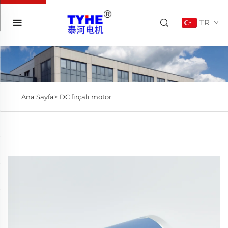
TR
Ana Sayfa>
DC fırçalı motor