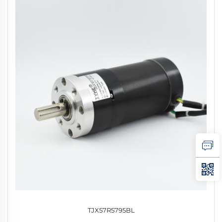
TJX57R5795BL