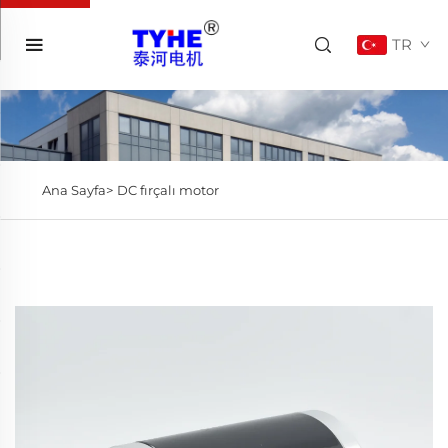
TR
Ana Sayfa>
DC fırçalı motor