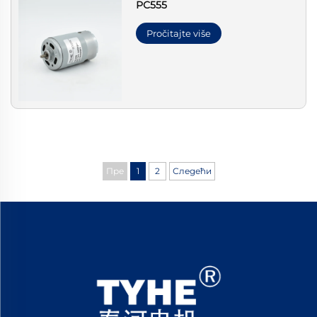
РС555
Pročitajte više
Пре
1
2
Следећи