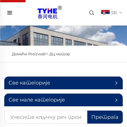
SR
>
Домаћи
Proizvodi
ДЦ мотор
Све категорије
Све мале категорије
Претрага