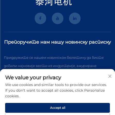
Препоручите нам нашу новинску расписку
Придружите се нашем новинском бюлетину да бисте
добили најновије вести из индустрије, ажуриране
информације и увид из нашег тима.
We value your privacy
We use cookies and similar tools to provide our services.
If you don't want to accept all cookies, click Personalize
Подпишите се
cookies.
Accept all
Copyright © 2026 Венџоу Тихе Мотор Цо., Лтд. У реду