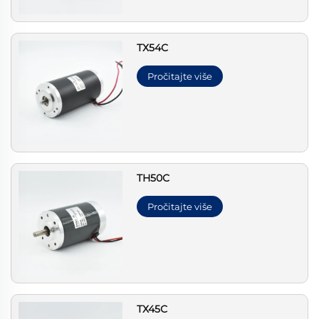
ТХ54С
Pročitajte više
TH50С
Pročitajte više
ТХ45С