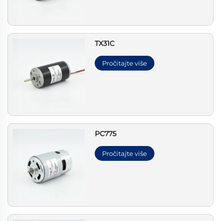
ТХ31С
Pročitajte više
РС775
Pročitajte više