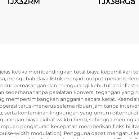
TJX32RM
TJX38RGa
elas ketika membandingkan total biaya kepemilikan ter
biasa, mengubah daya listrik menjadi output mekanis 
osedur pemasangan dan mengurangi kebutuhan infrastr
n sederhana tanpa peralatan konversi tegangan yang ru
 yang mempertimbangkan anggaran secara ketat. Keanda
operasi terus-menerus selama ribuan jam tanpa interve
hu, serta kontaminan lingkungan yang umum ditemui di l
urangan biaya akibat waktu henti, sehingga meningkat
ampuan pengaturan kecepatan memberikan fleksibilitas
(pulse-width modulation). Pengguna dapat mengatur kece