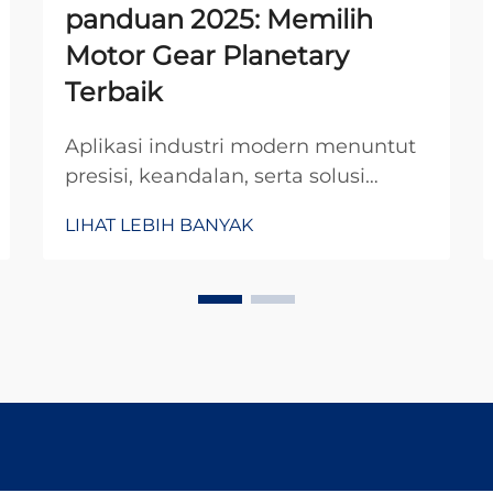
panduan 2025: Memilih
Motor Gear Planetary
Terbaik
Aplikasi industri modern menuntut
presisi, keandalan, serta solusi
transmisi daya yang ringkas dan
LIHAT LEBIH BANYAK
mampu bertahan terhadap
tuntutan operasional yang keras.
Motor gear planetary mewakili
puncak keunggulan teknik dalam
teknologi transmisi daya.