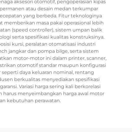
naga aksesori otomotif, pengoperasian kipas
et permanen atau desain medan terkumpar
ecepatan yang berbeda. Fitur teknologinya
kat memberikan masa pakai operasional lebih
an (speed controller), sistem umpan balik
gi serta spesifikasi kualitas konstruksinya.
si kursi, peralatan otomatisasi industri
nch jangkar dan pompa bilge, serta sistem
tkan motor-motor ini dalam printer, scanner,
istrikan otomotif standar maupun konfigurasi
r seperti daya keluaran nominal, rentang
odusen berkualitas menyediakan spesifikasi
ansi. Variasi harga sering kali berkorelasi
aran harus menyeimbangkan harga awal motor
 dan kebutuhan perawatan.