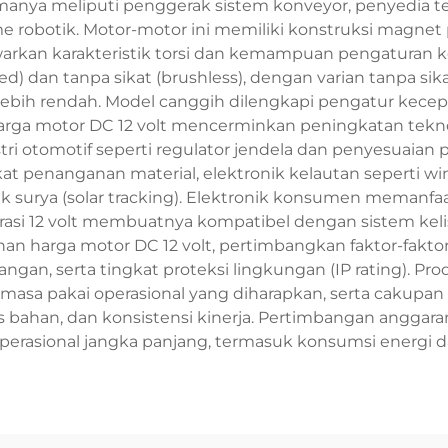
amanya meliputi penggerak sistem konveyor, penyedia te
e robotik. Motor-motor ini memiliki konstruksi magn
rkan karakteristik torsi dan kemampuan pengaturan k
ed) dan tanpa sikat (brushless), dengan varian tanpa si
ebih rendah. Model canggih dilengkapi pengatur kecepat
arga motor DC 12 volt mencerminkan peningkatan teknolo
otomotif seperti regulator jendela dan penyesuaian posi
t penanganan material, elektronik kelautan seperti wi
 surya (solar tracking). Elektronik konsumen memanfaa
erasi 12 volt membuatnya kompatibel dengan sistem kel
ihan harga motor DC 12 volt, pertimbangkan faktor-fakto
ngan, serta tingkat proteksi lingkungan (IP rating). Pr
masa pakai operasional yang diharapkan, serta cakupan gar
itas bahan, dan konsistensi kinerja. Pertimbangan angg
operasional jangka panjang, termasuk konsumsi energi