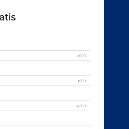
atis
0/100
0/100
0/200