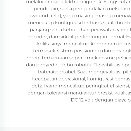
melalui prinsip elektromagnetik. Fungsi ut
pendingin, serta pengendalian mekanism
(wound field), yang masing-masing menawa
mencakup konfigurasi berbasis sikat (brush
panjang serta kebutuhan perawatan yang l
encoder, dan sirkuit perlindungan termal. H
Aplikasinya mencakup komponen industri 
termasuk sistem posisioning dan perangka
energi terbarukan seperti mekanisme pelacak
dan penyedot debu robotik. Fleksibilitas op
baterai portabel. Saat mengevaluasi pil
kecepatan operasional, konfigurasi pemasa
detail yang mencakup peringkat efisiensi, 
dengan toleransi manufaktur presisi, kual
DC 12 volt dengan biaya 