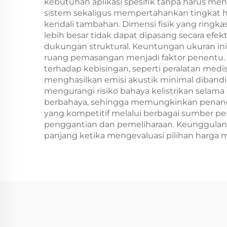
kebutuhan aplikasi spesifik tanpa harus men
sistem sekaligus mempertahankan tingkat h
kendali tambahan. Dimensi fisik yang ringk
lebih besar tidak dapat dipasang secara e
dukungan struktural. Keuntungan ukuran ini 
ruang pemasangan menjadi faktor penentu. K
terhadap kebisingan, seperti peralatan medis
menghasilkan emisi akustik minimal diband
mengurangi risiko bahaya kelistrikan selam
berbahaya, sehingga memungkinkan penangan
yang kompetitif melalui berbagai sumber p
penggantian dan pemeliharaan. Keunggula
panjang ketika mengevaluasi pilihan harga mo