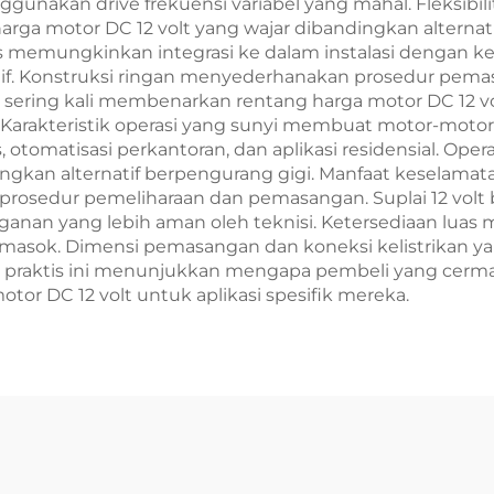
ggunakan drive frekuensi variabel yang mahal. Fleksibil
arga motor DC 12 volt yang wajar dibandingkan altern
as memungkinkan integrasi ke dalam instalasi dengan k
fektif. Konstruksi ringan menyederhanakan prosedur p
sering kali membenarkan rentang harga motor DC 12 vol
arakteristik operasi yang sunyi membuat motor-motor i
, otomatisasi perkantoran, dan aplikasi residensial. Ope
ingkan alternatif berpengurang gigi. Manfaat keselam
a prosedur pemeliharaan dan pemasangan. Suplai 12 vol
an yang lebih aman oleh teknisi. Ketersediaan luas m
emasok. Dimensi pemasangan dan koneksi kelistrikan 
n praktis ini menunjukkan mengapa pembeli yang cer
tor DC 12 volt untuk aplikasi spesifik mereka.