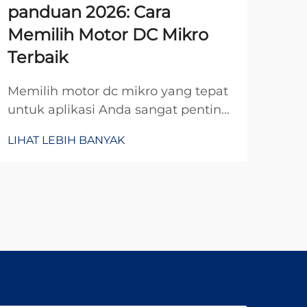
panduan 2026: Cara
Mo
Memilih Motor DC Mikro
Ta
Terbaik
Ha
Memilih motor dc mikro yang tepat
Saa
untuk aplikasi Anda sangat penting
ind
untuk mencapai kinerja dan
per
LIHAT LEBIH BANYAK
LIH
keandalan optimal dalam
tek
persaingan yang ketat saat ini.
alt
Motor-motor kecil yang kuat ini
san
telah menjadi komponen penting
kep
dalam berbagai industri, mulai dari
anta
otomotif...