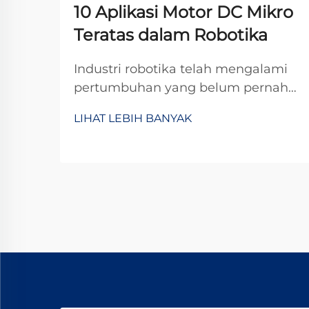
10 Aplikasi Motor DC Mikro
Teratas dalam Robotika
Industri robotika telah mengalami
pertumbuhan yang belum pernah
terjadi sebelumnya dalam beberapa
LIHAT LEBIH BANYAK
tahun terakhir, didorong oleh
kemajuan dalam miniaturisasi dan
rekayasa presisi. Di jantung banyak
sistem robotik terdapat komponen
penting yang memungkinkan
pergerakan dan kontrol yang presisi:
motor ...