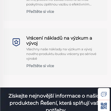
poskytnou zpětnou vazbu o efektivním
řešení do 24 hodin
Přečtěte si více
Vrácení nákladů na výzkum a
vývoj
Všechny naše náklady na výzkum a vývoj
nového produktu budou vráceny po sériové
výrobě
Přečtěte si více
Získejte nejnovější informace o našich
produktech Řešení, která splňují vaše
potřeby