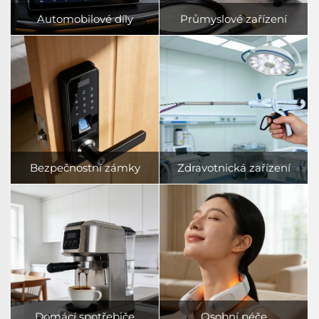
Automobilové díly
Průmyslové zařízení
Bezpečnostní zámky
Zdravotnická zařízení
Domácí spotřebiče
Osobní péče