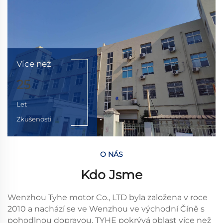
Více než
25
Let
Zkušenosti
O NÁS
Kdo Jsme
Wenzhou Tyhe motor Co., LTD byla založena v roce
2010 a nachází se ve Wenzhou ve východní Číně s
pohodlnou dopravou. TYHE pokrývá oblast více než