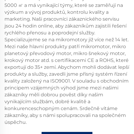
5000 ㎡ a má vynikající týmy, které se zaměřují na
výzkum a vývoj produktů, kontrolu kvality a
marketing. Naši pracovníci zákaznického servisu
jsou 24 hodin online, aby zákazníkům zajistili řešení
rychlého přenosu a poprodejní služby.
Specializujeme se na mikromotory již více než 14 let.
Mezi naše hlavní produkty patří mikromotor, mikro
planetový převodový motor, mikro šnekový motor,
krokový motor atd. s certifikacemi CE a ROHS, které
exportují do 35+ zemí. Abychom mohli dodávat lepší
produkty a služby, zavedli jsme přísný systém řízení
kvality založený na ISO9001. V souladu s obchodním
principem vzájemných výhod jsme mezi našimi
zákazníky měli dobrou pověst díky našim
vynikajícím službám, dobré kvalitě a
konkurenceschopným cenám. Srdečně vítáme
zákazníky, aby s námi spolupracovali na společném
úspěchu.