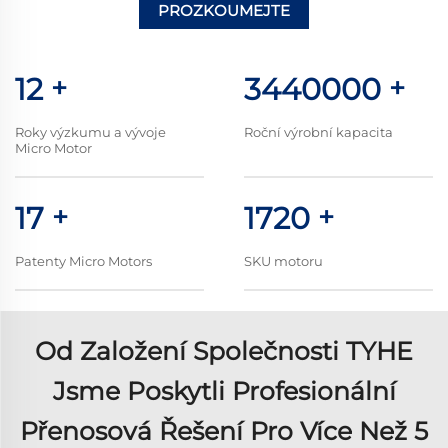
PROZKOUMEJTE
VÍCE
14
+
4000000
+
Roky výzkumu a vývoje
Roční výrobní kapacita
Micro Motor
20
+
2000
+
Patenty Micro Motors
SKU motoru
Od Založení Společnosti TYHE
Jsme Poskytli Profesionální
Přenosová Řešení Pro Více Než 5