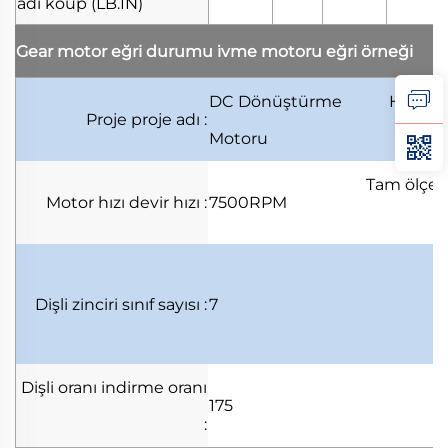
adi koup
(LB.IN)
Gear motor eğri durumu
i̇vme motoru eğri örneği
DC Dönüştürme
Hurm
Proje
proje adı
:
Motoru
Tam ölçe
Motor hızı
devir hızı
:
7500RPM
ar
Dişli zinciri
sınıf sayısı
:
7
Dişli oranı
indirme oranı
175
: