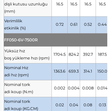
dişli kutusu uzunluğu
16.5
16.5
16.5
16.5
(mm)
Verimlilik
0.72
0.61
0.52
0.44
etkinlik
(%)
FF050-6V-7500R
Yüksüz hız
1704.5
824.2
392.7
187.5
boş yükleme hızı
(rpm)
Nominal Hız
1363.6
659.3
314.1
150.0
adi hız
(rpm)
Nominal tork
0.002
0.004
0.008
0.014
adi koup
(N.m)
Nominal tork
0.02
0.04
0.08
0.13
adi koup
(KG.CM)