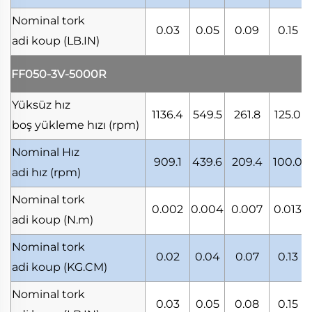
Nominal tork
0.03
0.05
0.09
0.15
adi koup
(LB.IN)
FF050-3V-5000R
Yüksüz hız
1136.4
549.5
261.8
125.0
boş yükleme hızı
(rpm)
Nominal Hız
909.1
439.6
209.4
100.0
adi hız
(rpm)
Nominal tork
0.002
0.004
0.007
0.013
adi koup
(N.m)
Nominal tork
0.02
0.04
0.07
0.13
adi koup
(KG.CM)
Nominal tork
0.03
0.05
0.08
0.15