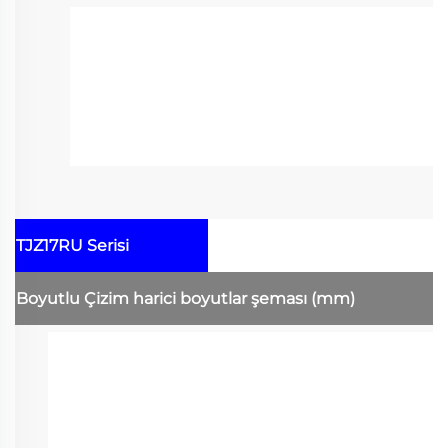
TJZ17RU Serisi
Boyutlu Çizim
harici boyutlar şeması
(mm)