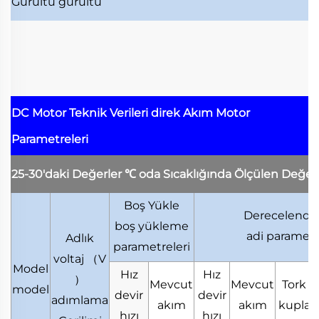
Gürültü
gürültü
DC Motor Teknik Verileri
direk Akım Motor
Parametreleri
25-30'daki Değerler
℃
oda Sıcaklığında Ölçülen Değer
Boş Yükle
Derecelendir
boş yükleme
adi parametr
Adlık
parametreleri
voltaj
（
V
Model
Hız
Hız
）
Mevcut
Mevcut
Tork
model
devir
devir
adımlama
akım
akım
kupla
hızı
hızı