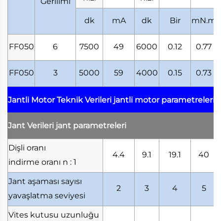
Gerilimi
dk
mA
dk
Bir
mN.m
FF050
6
7500
49
6000
0.12
0.77
FF050
3
5000
59
4000
0.15
0.73
Jantli Motor Teknik Verileri
jantli motor parametreleri
Jant Verileri
jant parametreleri
Dişli oranı
4.4
9.1
19.1
40
indirme oranı
n : 1
Jant aşaması sayısı
2
3
4
5
yavaşlatma seviyesi
Vites kutusu uzunluğu