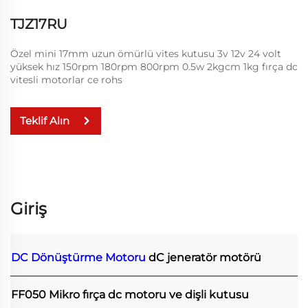
TJZ17RU
Özel mini 17mm uzun ömürlü vites kutusu 3v 12v 24 volt
yüksek hız 150rpm 180rpm 800rpm 0.5w 2kgcm 1kg fırça dc
vitesli motorlar ce rohs
Teklif Alın
Giriş
DC Dönüştürme Motoru
dC jeneratör motörü
FF050 Mikro fırça dc motoru ve dişli kutusu