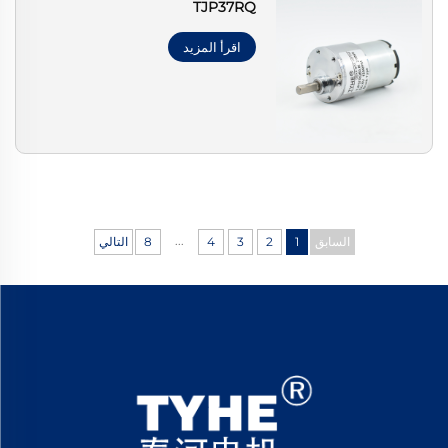
TJP37RQ
اقرأ المزيد
...
السابق
1
2
3
4
8
التالي