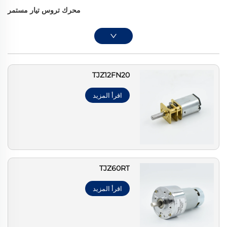
محرك تروس تيار مستمر
TJZ12FN20
اقرأ المزيد
TJZ60RT
اقرأ المزيد