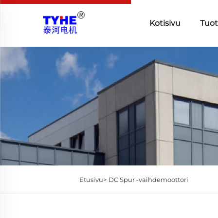
Kotisivu
Tuot
Etusivu>
DC Spur -vaihdemoottori