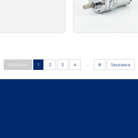
...
Edellinen
1
2
3
4
8
Seuraava