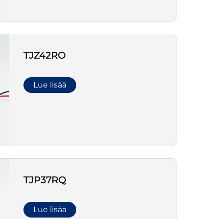
TJZ42RO
Lue lisää
TJP37RQ
Lue lisää