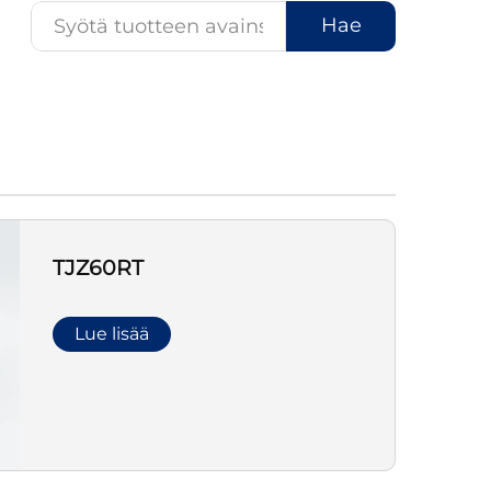
Hae
TJZ60RT
Lue lisää