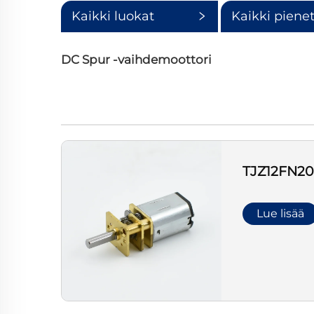
Kaikki luokat
Kaikki piene
kategoriat
DC Spur -vaihdemoottori
TJZ12FN2
Lue lisää