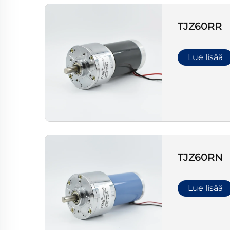
TJZ60RR
Lue lisää
TJZ60RN
Lue lisää