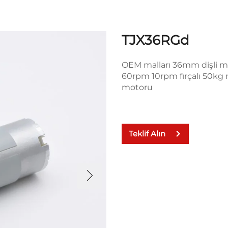
TJX36RGd
OEM malları 36mm dişli 
60rpm 10rpm fırçalı 50kg 
motoru
Teklif Alın