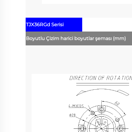
TJX36RGd Serisi
Boyutlu Çizim
harici boyutlar şeması
(mm)