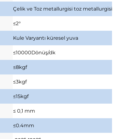
Çelik ve Toz metallurgisi
toz metallurgisi, çelik diş
≤2°
Kule Varyantı
küresel yuva
≤10000Dönüş/dk
≤8kgf
≤3kgf
≤15kgf
≤ 0,1 mm
≤0.4mm