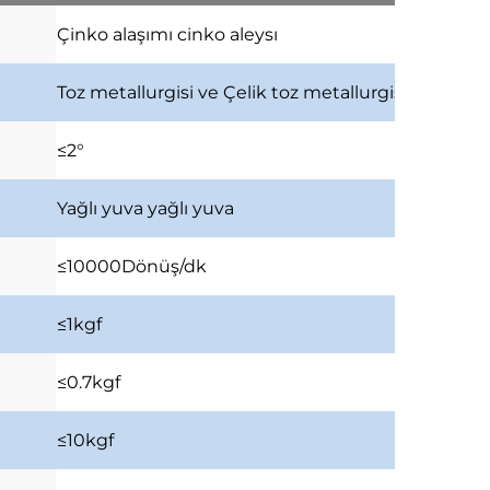
Çinko alaşımı
cinko aleysı
Toz metallurgisi ve Çelik
toz metallurgisi ve çelik 
≤2°
Yağlı yuva
yağlı yuva
≤10000Dönüş/dk
≤1kgf
≤0.7kgf
≤10kgf