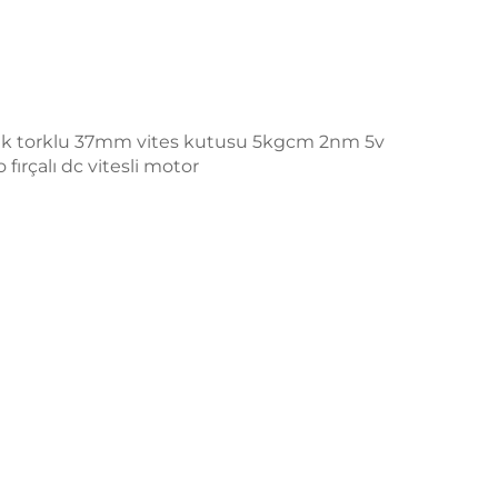
sek torklu 37mm vites kutusu 5kgcm 2nm 5v
fırçalı dc vitesli motor