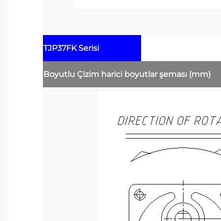
TJP37FK Serisi
Boyutlu Çizim
harici boyutlar şeması
(mm)