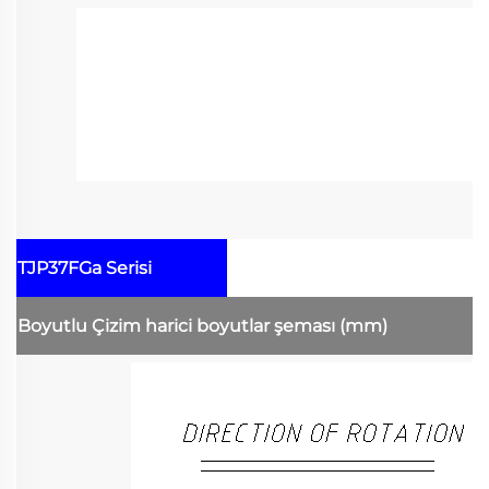
TJP37FGa Serisi
Boyutlu Çizim
harici boyutlar şeması
(mm)