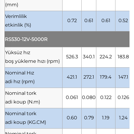
(mm)
Verimlilik
0.72
0.61
0.61
0.52
etkinlik
(%)
RS530-12V-5000R
Yüksüz hız
526.3
340.1
224.2
183.8
boş yükleme hızı
(rpm)
Nominal Hız
421.1
272.1
179.4
147.1
adi hız
(rpm)
Nominal tork
0.061
0.080
0.122
0.126
adi koup
(N.m)
Nominal tork
0.60
0.79
1.19
1.24
adi koup
(KG.CM)
Nominal tork