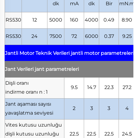
dk
mA
dk
Bir
mN.m
RS530
12
5000
160
4000
0.49
8.90
RS530
24
7500
72
6000
0.37
9.25
Jantli Motor Teknik Verileri
jantli motor parametreleri
Jant Verileri
jant parametreleri
Dişli oranı
9.5
14.7
22.3
27.2
indirme oranı
n : 1
Jant aşaması sayısı
2
3
3
4
yavaşlatma seviyesi
Vites kutusu uzunluğu
dişli kutusu uzunluğu
22.5
22.5
22.5
24.5