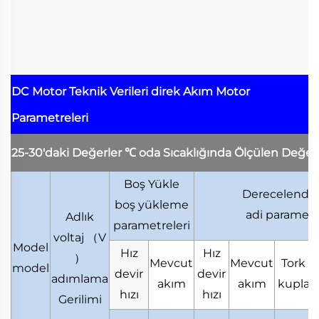
DC Motor Teknik Verileri
direk Akım Motor
Parametreleri
25-30'daki Değerler
℃
oda Sıcaklığında Ölçülen Değer
Boş Yükle
Derecelendiri
boş yükleme
adi parametr
Adlık
parametreleri
voltaj
（
V
Model
Hız
Hız
）
Mevcut
Mevcut
Tork
model
devir
devir
adımlama
akım
akım
kupla
hızı
hızı
Gerilimi