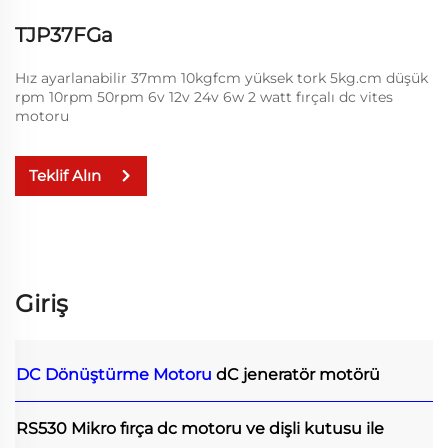
TJP37FGa
Hız ayarlanabilir 37mm 10kgfcm yüksek tork 5kg.cm düşük
rpm 10rpm 50rpm 6v 12v 24v 6w 2 watt fırçalı dc vites
motoru
Teklif Alın
Giriş
DC Dönüştürme Motoru
dC jeneratör motörü
RS530 Mikro fırça dc motoru ve dişli kutusu ile