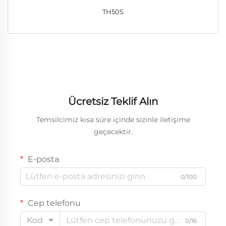
TH50S
Ücretsiz Teklif Alın
Temsilcimiz kısa süre içinde sizinle iletişime
geçecektir.
E-posta
0/100
Cep telefonu
Kod
0/16