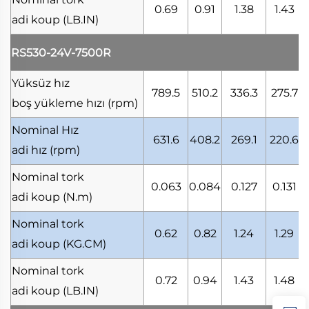
0.69
0.91
1.38
1.43
adi koup
(LB.IN)
RS530-24V-7500R
Yüksüz hız
789.5
510.2
336.3
275.7
boş yükleme hızı
(rpm)
Nominal Hız
631.6
408.2
269.1
220.6
adi hız
(rpm)
Nominal tork
0.063
0.084
0.127
0.131
adi koup
(N.m)
Nominal tork
0.62
0.82
1.24
1.29
adi koup
(KG.CM)
Nominal tork
0.72
0.94
1.43
1.48
adi koup
(LB.IN)