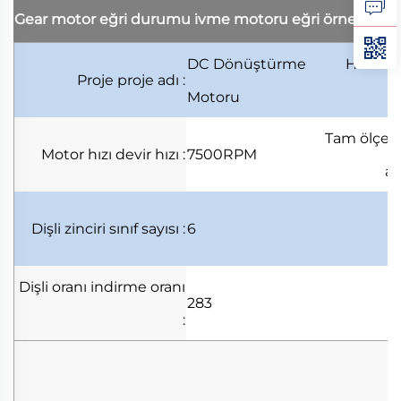
Gear motor eğri durumu
i̇vme motoru eğri örneği
DC Dönüştürme
Hurma
Proje
proje adı
:
Motoru
Tam ölçe
Motor hızı
devir hızı
:
7500RPM
ar
Dişli zinciri
sınıf sayısı
:
6
Dişli oranı
indirme oranı
283
: