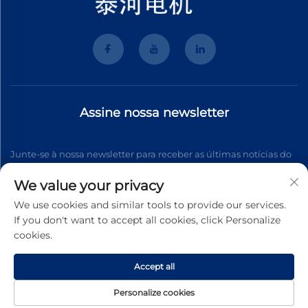
Assine nossa newsletter
Junte-se à nossa newsletter para receber as últimas notícias do
setor, atualizações e insights da nossa equipe.
We value your privacy
We use cookies and similar tools to provide our services.
If you don't want to accept all cookies, click Personalize
Inscrever-se
cookies.
Accept all
Direitos autorais © 2026 Wenzhou Tyhe Motor Co.,ltd. Todos os
direitos reservados
Política de Privacidade
Personalize cookies