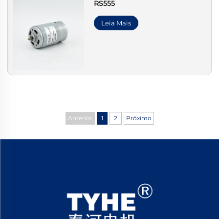
RS555
Leia Mais
Anterior
1
2
Próximo