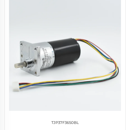
TJP37F3650BL