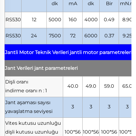
dk
mA
dk
Bir
mN.m
RS530
12
5000
160
4000
0.49
8.90
RS530
24
7500
72
6000
0.37
9.25
Jantli Motor Teknik Verileri
jantli motor parametreleri
Jant Verileri
jant parametreleri
Dişli oranı
40.0
49.0
59.0
65.0
indirme oranı
n : 1
Jant aşaması sayısı
3
3
3
3
yavaşlatma seviyesi
Vites kutusu uzunluğu
dişli kutusu uzunluğu
100*56
100*56
100*56
100*56