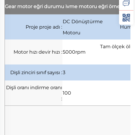
Gear motor eğri durumu
i̇vme motoru eğri örneği
DC Dönüştürme
Proje
proje adı
:
Hurm
Motoru
Tam ölçek
ölçü
Motor hızı
devir hızı
:
5000rpm
Dişli zinciri
sınıf sayısı
:
3
Dişli oranı
indirme oranı
100
: