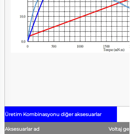
Üretim Kombinasyonu
diğer aksesuarlar
Aksesuarlar
ad
Voltaj
geri