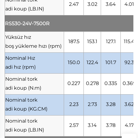
2.47
3.02
3.64
4.01
adi koup
(LB.IN)
RS530-24V-7500R
Yüksüz hız
187.5
153.1
127.1
115.4
boş yükleme hızı
(rpm)
Nominal Hız
150.0
122.4
101.7
92.3
adi hız
(rpm)
Nominal tork
0.227
0.278
0.335
0.369
adi koup
(N.m)
Nominal tork
2.23
2.73
3.28
3.62
adi koup
(KG.CM)
Nominal tork
2.57
3.14
3.78
4.17
adi koup
(LB.IN)