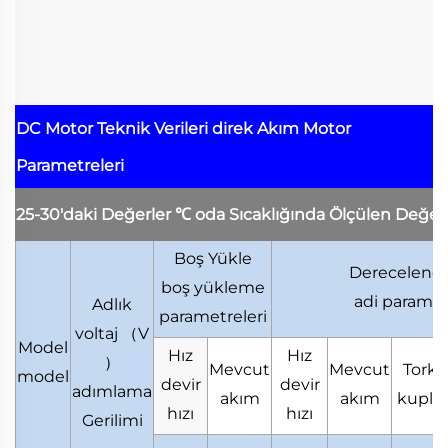
DC Motor Teknik Verileri
direk Akım Motor
Parametreleri
25-30'daki Değerler
℃
oda Sıcaklığında Ölçülen Değer
Boş Yükle
Derecelendi
boş yükleme
adi paramet
Adlık
parametreleri
voltaj
（
V
Model
Hız
Hız
）
Mevcut
Mevcut
Tork
model
devir
devir
adımlama
akım
akım
kupla
hızı
hızı
Gerilimi