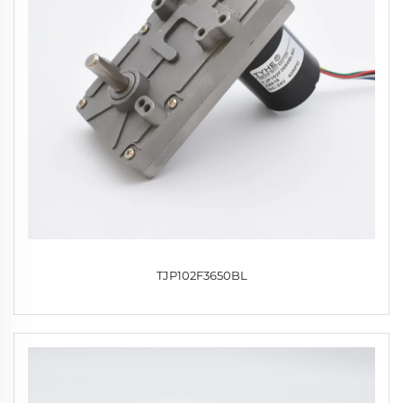
TJP102F3650BL