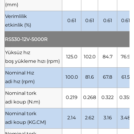
(mm)
Verimlilik
0.61
0.61
0.61
0.61
etkinlik
(%)
RS530-12V-5000R
Yüksüz hız
125.0
102.0
84.7
76.9
boş yükleme hızı
(rpm)
Nominal Hız
100.0
81.6
67.8
61.5
adi hız
(rpm)
Nominal tork
0.219
0.268
0.322
0.355
adi koup
(N.m)
Nominal tork
2.14
2.62
3.16
3.48
adi koup
(KG.CM)
Nominal tork