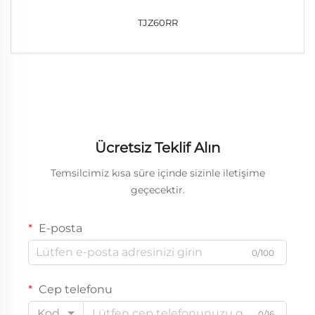
TJZ60RR
Ücretsiz Teklif Alın
Temsilcimiz kısa süre içinde sizinle iletişime
geçecektir.
E-posta
0/100
Cep telefonu
Kod
0/16