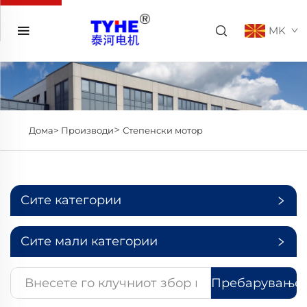
MK
>
Дома>
Производи
Степенски мотор
Сите категории
Сите мали категории
Пребарување