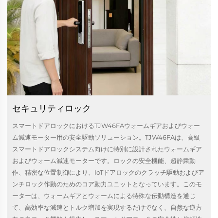
セキュリティロック
スマートドアロックにおけるTJW46FAウォームギアおよびウォー
ム減速モーター用の安全駆動ソリューション。TJW46FAは、高級
スマートドアロックシステム向けに特別に設計されたウォームギア
およびウォーム減速モーターです。ロックの安全機能、超静粛動
作、精密な位置制御により、IoTドアロックのクラッチ駆動およびア
ンチロック作動のためのコア動力ユニットとなっています。このモ
ーターは、ウォームギアとウォームによる特殊な伝動構造を通じ
て、高効率な減速とトルク増加を実現するだけでなく、自然な逆方