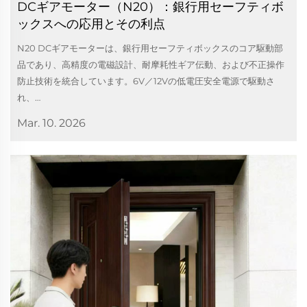
DCギアモーター（N20）：銀行用セーフティボ
ックスへの応用とその利点
N20 DCギアモーターは、銀行用セーフティボックスのコア駆動部
品であり、高精度の電磁設計、耐摩耗性ギア伝動、および不正操作
防止技術を統合しています。6V／12Vの低電圧安全電源で駆動さ
れ、…
Mar. 10. 2026