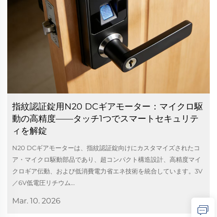
指紋認証錠用N20 DCギアモーター：マイクロ駆
動の高精度——タッチ1つでスマートセキュリテ
ィを解錠
N20 DCギアモーターは、指紋認証錠向けにカスタマイズされたコ
ア・マイクロ駆動部品であり、超コンパクト構造設計、高精度マイ
クロギア伝動、および低消費電力省エネ技術を統合しています。3V
／6V低電圧リチウム…
Mar. 10. 2026