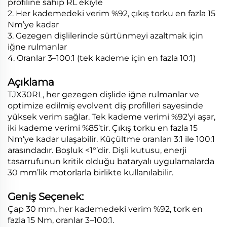
profiline sahip RL ekiyle
2. Her kademedeki verim %92, çıkış torku en fazla 15
Nm’ye kadar
3. Gezegen dişlilerinde sürtünmeyi azaltmak için
iğne rulmanlar
4. Oranlar 3–100:1 (tek kademe için en fazla 10:1)
Açıklama
TJX30RL, her gezegen dişlide iğne rulmanlar ve
optimize edilmiş evolvent diş profilleri sayesinde
yüksek verim sağlar. Tek kademe verimi %92’yi aşar,
iki kademe verimi %85’tir. Çıkış torku en fazla 15
Nm’ye kadar ulaşabilir. Küçültme oranları 3:1 ile 100:1
arasındadır. Boşluk <1°’dir. Dişli kutusu, enerji
tasarrufunun kritik olduğu bataryalı uygulamalarda
30 mm’lik motorlarla birlikte kullanılabilir.
Geniş Seçenek:
Çap 30 mm, her kademedeki verim %92, tork en
fazla 15 Nm, oranlar 3–100:1.