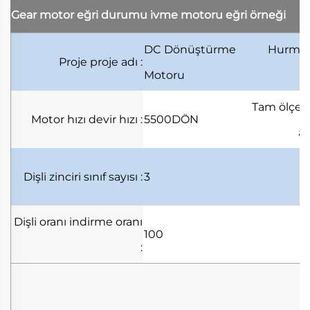
Gear motor eğri durumu
i̇vme motoru eğri örneği
DC Dönüştürme
Hurma
Proje
proje adı
:
Motoru
Tam ölçe
Motor hızı
devir hızı
:
5500DÖN
ar
Dişli zinciri
sınıf sayısı
:
3
Dişli oranı
indirme oranı
100
: