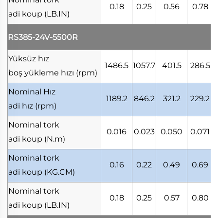
0.18
0.25
0.56
0.78
adi koup
(LB.IN)
RS385-24V-5500R
Yüksüz hız
1486.5
1057.7
401.5
286.5
boş yükleme hızı
(rpm)
Nominal Hız
1189.2
846.2
321.2
229.2
adi hız
(rpm)
Nominal tork
0.016
0.023
0.050
0.071
0
adi koup
(N.m)
Nominal tork
0.16
0.22
0.49
0.69
adi koup
(KG.CM)
Nominal tork
0.18
0.25
0.57
0.80
adi koup
(LB.IN)