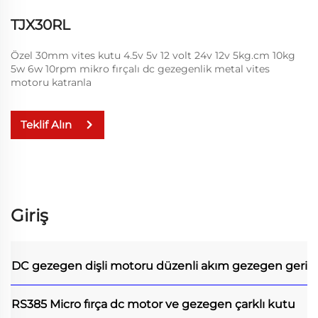
TJX30RL
Özel 30mm vites kutu 4.5v 5v 12 volt 24v 12v 5kg.cm 10kg
5w 6w 10rpm mikro fırçalı dc gezegenlik metal vites
motoru katranla
Teklif Alın
Giriş
DC gezegen dişli motoru
düzenli akım gezegen geri 
RS385 Micro fırça dc motor ve gezegen çarklı kutu