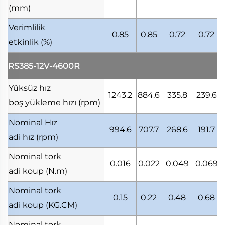
(mm)
Verimlilik
0.85
0.85
0.72
0.72
etkinlik
(%)
RS385-12V-4600R
Yüksüz hız
1243.2
884.6
335.8
239.6
boş yükleme hızı
(rpm)
Nominal Hız
994.6
707.7
268.6
191.7
adi hız
(rpm)
Nominal tork
0.016
0.022
0.049
0.069
adi koup
(N.m)
Nominal tork
0.15
0.22
0.48
0.68
adi koup
(KG.CM)
Nominal tork