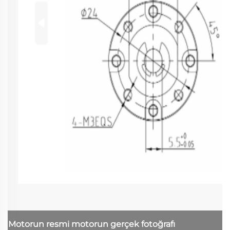
Motorun resmi
motorun gerçek fotoğrafı