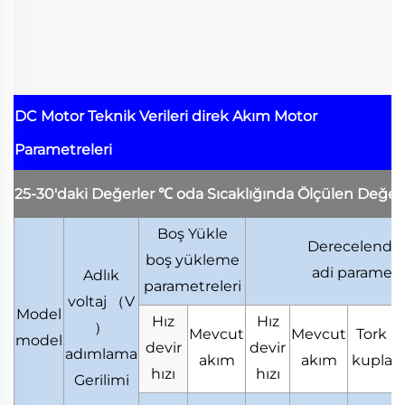
DC Motor Teknik Verileri
direk Akım Motor
Parametreleri
25-30'daki Değerler
℃
oda Sıcaklığında Ölçülen Değer
Boş Yükle
Derecelendiri
boş yükleme
adi parametr
Adlık
parametreleri
voltaj
（
V
Model
Hız
Hız
）
Mevcut
Mevcut
Tork
model
devir
devir
adımlama
akım
akım
kupla
hızı
hızı
Gerilimi