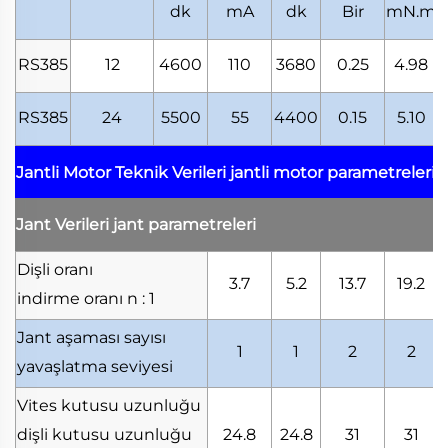
dk
mA
dk
Bir
mN.m
RS385
12
4600
110
3680
0.25
4.98
RS385
24
5500
55
4400
0.15
5.10
Jantli Motor Teknik Verileri
jantli motor parametreleri
Jant Verileri
jant parametreleri
Dişli oranı
3.7
5.2
13.7
19.2
indirme oranı
n : 1
Jant aşaması sayısı
1
1
2
2
yavaşlatma seviyesi
Vites kutusu uzunluğu
dişli kutusu uzunluğu
24.8
24.8
31
31