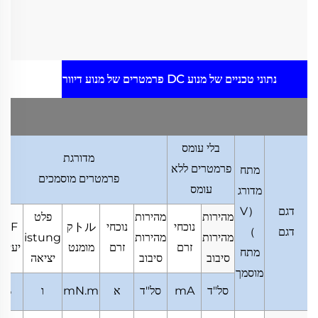
נתוני טכניים של מנוע DC
פרמטרים של מנוע דיוור
בלי עומס
מדורגת
פרמטרים ללא
מתח
פרמטרים מוסמכים
עומס
מדורג
דגם
（
V
מהירות
מהירות
פלט
נוכחי
נוכחי
トルק
EFF
דגם
）
מהירות
מהירות
istung
זרם
זרם
מומנט
יעילו
מתח
סיבוב
סיבוב
יציאה
מוסמך
סל"ד
mA
סל"ד
א
mN.m
ו
%