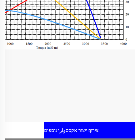
צירוף ייצור
אקססوارי נוספים