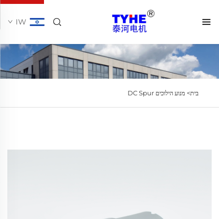
IW
בית>
מנוע הילוכים DC Spur