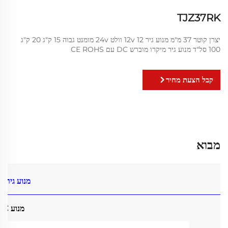
TJZ37RK
יצרן קוטר 37 מ"מ מנוע גיר 12v 12 וולט 24v מומנט גבוה 15 ק"ג 20 ק"ג
100 סל"ד מנוע גיר מיקרו מוברש DC עם CE ROHS
קבל הצעת מחיר
מבוא
מנוע גיר DC
מנוע DC מזוקק 3530ZY עם גיר ספורה