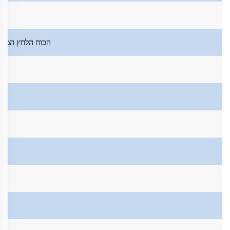
הכוח הלחץ המרב