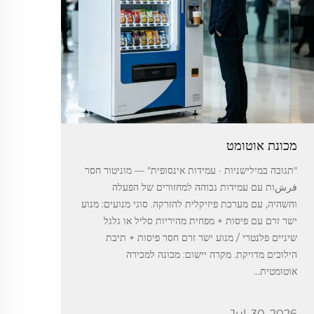
מכונת אוטומט
"תגובה במילישניות · עמידות אינסופית" — מוניטור חסר
فرشות עם עמידות גבוהה למחזורים של הפעלה
והשהיה, עם מערכת פיזיקלית להזרקה. סוגי מנועים: מנוע
ישר זרם עם פיסות + מפחית מהיריות סליל או גלגל
שיניים פלנטרי / מנוע ישר זרם חסר פיסות + תיבת
הילוכים מדויקת. מקרה יישום: מכונה למכירה
אוטומטית...
Jul. 30. 2026