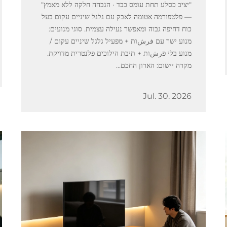
"יציב כסלע תחת עומס כבד · הגבהה חלקה ללא מאמץ"
— פלטפורמה אטומה לאבק עם גלגל שיניים עקום בעל
כוח דחיפה גבוה ומאפשר נעילה עצמית. סוגי מנועים:
מנוע ישר עם فرشות + מפעיל גלגל שיניים עקום /
מנוע בלי פرشות + תיבת הילוכים פלנטרית מדויקת.
מקרה יישום: הארון החכם...
Jul. 30. 2026