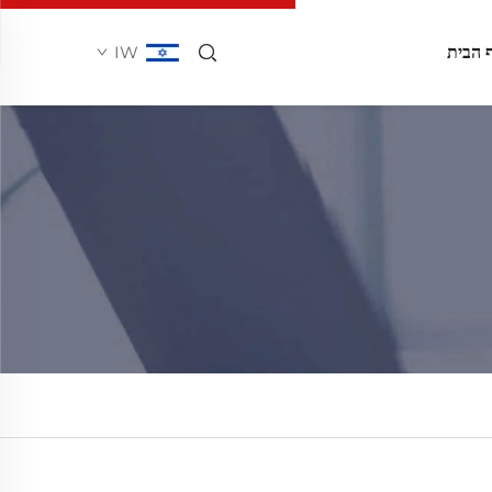
 הבית
IW