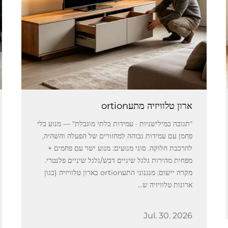
ארון טלוויזיה מתעortion
"תגובה במילישניות · עמידות בלתי מוגבלת" — מנוע בלי
פחמן עם עמידות גבוהה למחזורים של הפעלה והשהיה,
להרכבת חלוקה. סוגי מנועים: מנוע ישר עם פחמים +
מפחית מהירות גלגל שיניים דבש/גלגל שיניים פלנטרי.
מקרה יישום: מנגנוני התעortion בארון טלוויזיה (כגון
ארונות טלוויזיה ש...
Jul. 30. 2026