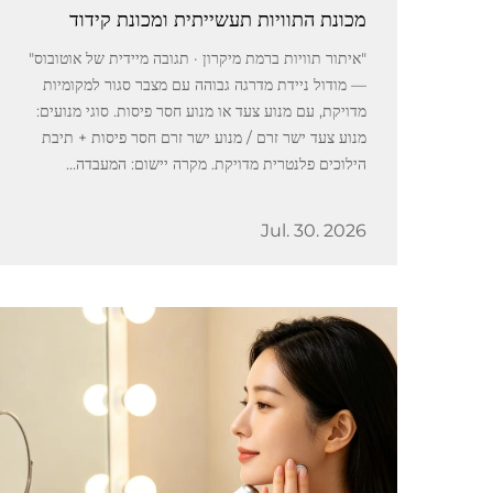
מכונת התוויות תעשייתית ומכונת קידוד
"איתור תוויות ברמת מיקרון · תגובה מיידית של אוטובוס"
— מודול ניידת מדרגה גבוהה עם מצבר סגור למקומיות
מדויקת, עם מנוע צעד או מנוע חסר פיסות. סוגי מנועים:
מנוע צעד ישר זרם / מנוע ישר זרם חסר פיסות + תיבת
הילוכים פלנטרית מדויקת. מקרה יישום: המעבדה...
Jul. 30. 2026