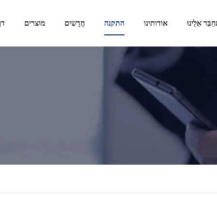
חַבֵּר אֵלֵינוּ
אודותינו
התקנה
חֲדָשִים
מוצרים
דף