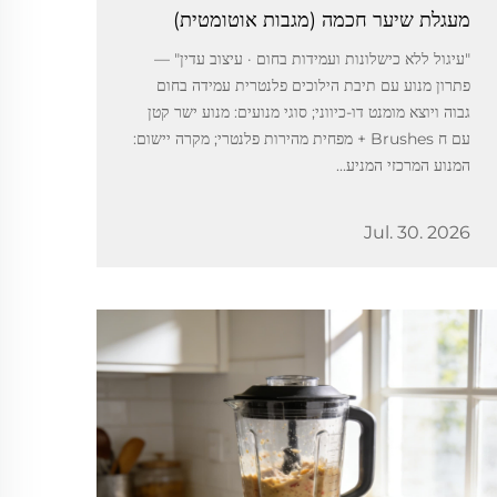
מעגלת שיער חכמה (מגבות אוטומטית)
"עיגול ללא כישלונות ועמידות בחום · עיצוב עדין" —
פתרון מנוע עם תיבת הילוכים פלנטרית עמידה בחום
גבוה ויוצא מומנט דו-כיווני; סוגי מנועים: מנוע ישר קטן
עם ח Brushes + מפחית מהירות פלנטרי; מקרה יישום:
המנוע המרכזי המניע...
Jul. 30. 2026