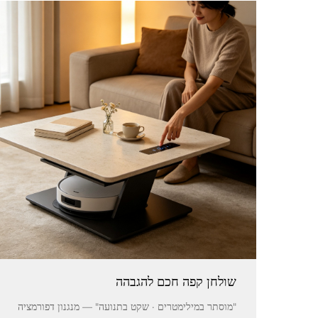
שולחן קפה חכם להגבהה
"מוסתר במילימטרים · שקט בתנועה" — מנגנון דפורמציה