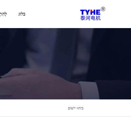
בלוג
לְהִתְ
בית>
יישום