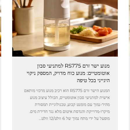
מנוע ישר זרם RS775 למתניעי סבון
אוטומטיים: מנוע כוח מדויק, המספק ניקוי
היגייני בכל טיפה
המנוע הישר זרם RS775 הוא רכיב מנוע מרכזי מותאם
אישית למתניעי סבון אוטומטיים, הכולל עיצוב מנוע
מהיר-נמוך עם מומנט קבוע, טכנולוגיית תמסורת
מיקרו-מדוייקת והנדסת איטום מלא נגד חדירת מים.
מופעל על ידי מתח נמוך של 6 וולט‏/12 וולט...