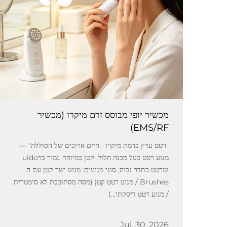
מכשיר יופי מבוסס זרם מיקרו (מכשיר
EMS/RF)
"רטט עדין ברמת מיקרו · חיים ארוכים של הסוללה" —
מנוע רטט בעל מבנה חלול, קטן במיוחד, נמוך ברuido
ומרטט בתדר גבוה; סוגי מנועים: מנוע ישר קטן עם ח
Brushes / מנוע רטט קטן (מסה מסתובבת לא סימטרית
/ מנוע רטט דיסקתי...)
Jul. 30. 2026