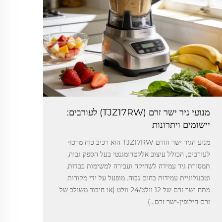
מנועי גיר ישר זרם (TJZ17RW) לעורבים:
יישומים ויתרונות
מנוע הגיר ישר הזרם TJZ17RW הוא רכיב כוח מרכזי
לעורבים, הכולל עיצוב אלקטרומגנטי בעל הספק גבוה,
תמסורת גיר עמידה לשחיקה ועבירה למשימות כבדות,
וטכנולוגיית עמידות בחום גבוה. מופעל על ידי מקורות
מתח ישר זרם של 12 וולט‏/24 וולט (או חיבור משולב של
זרם חילופין-ישר זרם...)