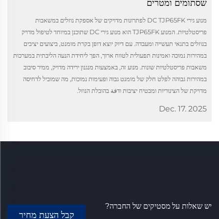
שסתומים ומטרים
מנוע גירי DC TJP65FK לפתרונות מדויקים של אספקת נוזלים במשאבות
פריסטלטיות. המנוע TJP65FK הוא מנוע גירי DC שתוכנן במיוחד לטיפול מדויק
בנוזלים בתנאי תעשייה ומעבדה. עם דיוק יוצא דופן בקרת מומנט, ביצועים יציבים
במהירות נמוכה ואמינות תפעולית לטווח ארוך, הפך ליחידת הנעה הליבתית במערכות
משאבות פריסטלטיות שונות. מנוע זה, באמצעות מנגנון ירידה מדויק, ממיר סיבוב
במהירות גבוהה לפלט חלק של מומנט גבוה ופעימות נמוכות, מה שמוביל לדחיסה
מדויקת של הצינוריות ומבטיח יציבות ודقة בהובלת הנוזל.
Dec. 17. 2025
יש שאלות על מסטיקים של החברה?
קבל הצעת מחיר