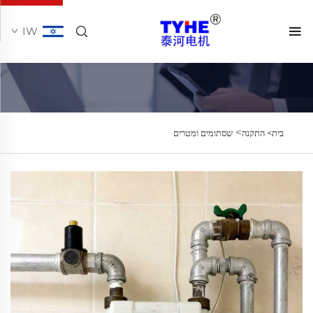
IW
>
בית>
התקנה
שסתומים ומטרים