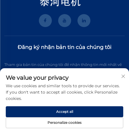
Đăng ký nhận bản tin của chúng tôi
Tham gia bản tin của chúng tôi để nhận thông tin mới nhất về
ngành, cập nhật và những hiểu biết từ đội ngũ của chúng tôi.
We value your privacy
We use cookies and similar tools to provide our services.
If you don't want to accept all cookies, click Personalize
Đăng ký
cookies.
Accept all
Bản quyền © 2026 Wenzhou Tyhe Motor Co.,ltd. Mọi quyền được
bảo lưu
Chính sách Riêng tư
Personalize cookies