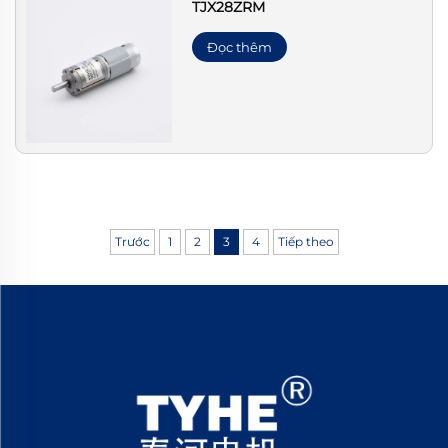
TJX28ZRM
Đọc thêm
Trước
1
2
3
4
Tiếp theo