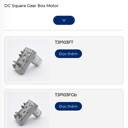
DC Square Gear Box Motor
TJP103FT
Đọc thêm
TJP103FGb
Đọc thêm