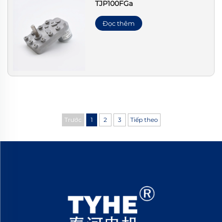
TJP100FGa
Đọc thêm
Trước
1
2
3
Tiếp theo