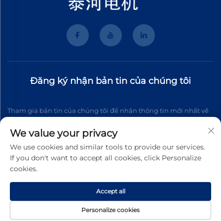
Đăng ký nhận bản tin của chúng tôi
Tham gia bản tin của chúng tôi để nhận thông tin mới nhất về
ngành, cập nhật và những hiểu biết từ đội ngũ của chúng tôi.
We value your privacy
We use cookies and similar tools to provide our services.
If you don't want to accept all cookies, click Personalize
Đăng ký
cookies.
Accept all
Bản quyền © 2026 Wenzhou Tyhe Motor Co.,ltd. Mọi quyền được
bảo lưu
Chính sách Riêng tư
Personalize cookies