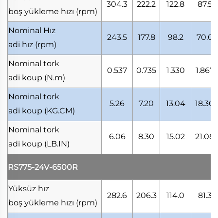
304.3
222.2
122.8
87.5
boş yükleme hızı
(rpm)
Nominal Hız
243.5
177.8
98.2
70.0
adi hız
(rpm)
Nominal tork
0.537
0.735
1.330
1.867
adi koup
(N.m)
Nominal tork
5.26
7.20
13.04
18.30
adi koup
(KG.CM)
Nominal tork
6.06
8.30
15.02
21.08
adi koup
(LB.IN)
RS775-24V-6500R
Yüksüz hız
282.6
206.3
114.0
81.3
boş yükleme hızı
(rpm)