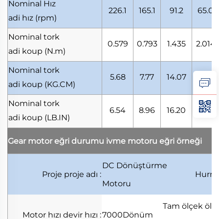
Nominal Hız
226.1
165.1
91.2
65.0
adi hız
(rpm)
Nominal tork
0.579
0.793
1.435
2.014
adi koup
(N.m)
Nominal tork
5.68
7.77
14.07
19.74
adi koup
(KG.CM)
Nominal tork
6.54
8.96
16.20
22.74
adi koup
(LB.IN)
Gear motor eğri durumu
i̇vme motoru eğri örneği
DC Dönüştürme
Proje
proje adı
:
Hurm
Motoru
Tam ölçek
ölçü
Motor hızı
devir hızı
:
7000Dönüm