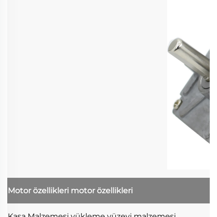
Motor özellikleri
motor özellikleri
Kasa Malzemesi
yükleme yüzeyi malzemesi