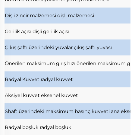
Dişli zincir malzemesi
dişli malzemesi
Gerilik açısı
dişli gerilik açısı
Çıkış şaftı üzerindeki yuvalar
çıkış şaftı yuvası
Önerilen maksimum giriş hızı
önerilen maksimum giri
Radyal Kuvvet
radyal kuvvet
Aksiyel kuvvet
eksenel kuvvet
Shaft üzerindeki maksimum basınç kuvveti
ana ekse
Radyal boşluk
radyal boşluk