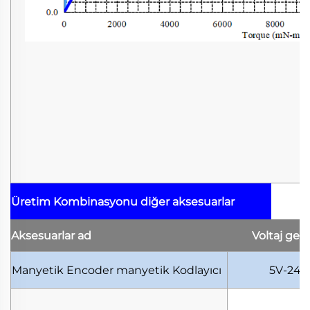
Üretim Kombinasyonu
diğer aksesuarlar
Aksesuarlar
ad
Voltaj
geri
Manyetik Encoder
manyetik Kodlayıcı
5V-24V