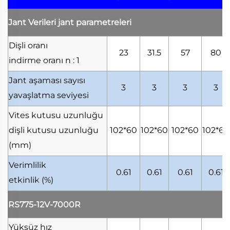
Jant Verileri
jant parametreleri
Dişli oranı
23
31.5
57
80
indirme oranı
n : 1
Jant aşaması sayısı
3
3
3
3
yavaşlatma seviyesi
Vites kutusu uzunluğu
dişli kutusu uzunluğu
102*60
102*60
102*60
102*60
(mm)
Verimlilik
0.61
0.61
0.61
0.61
etkinlik
(%)
RS775-12V-7000R
Yüksüz hız