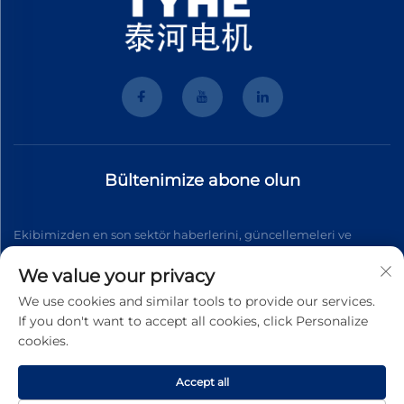
Bültenimize abone olun
Ekibimizden en son sektör haberlerini, güncellemeleri ve
içgörüleri almak için bültenimize katılın.
We value your privacy
We use cookies and similar tools to provide our services.
If you don't want to accept all cookies, click Personalize
Abone Ol
cookies.
Accept all
Telif Hakkı © 2026 Wenzhou Tyhe Motor Co.,ltd. Tüm hakları