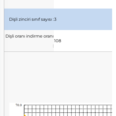
Dişli zinciri
sınıf sayısı
:
3
Dişli oranı
indirme oranı
108
: