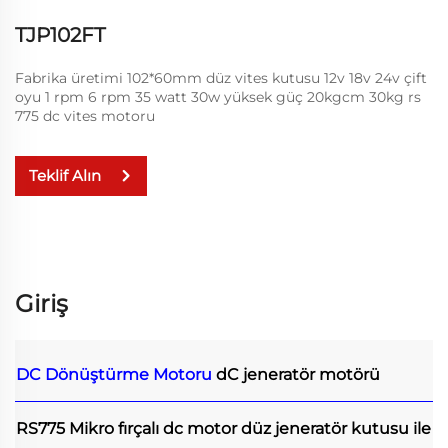
TJP102FT
Fabrika üretimi 102*60mm düz vites kutusu 12v 18v 24v çift
oyu 1 rpm 6 rpm 35 watt 30w yüksek güç 20kgcm 30kg rs
775 dc vites motoru
Teklif Alın
Giriş
DC Dönüştürme Motoru
dC jeneratör motörü
RS775 Mikro fırçalı dc motor düz jeneratör kutusu ile