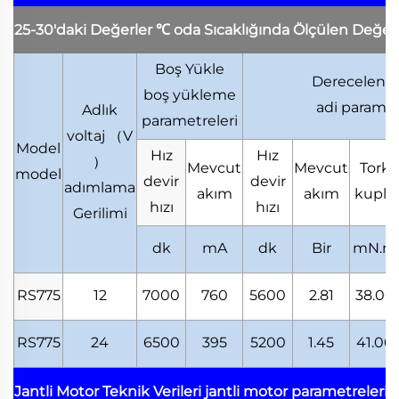
25-30'daki Değerler
℃
oda Sıcaklığında Ölçülen Değer
Boş Yükle
Derecelendi
boş yükleme
adi paramet
Adlık
parametreleri
voltaj
（
V
Model
Hız
Hız
）
Mevcut
Mevcut
Tork
model
devir
devir
adımlama
akım
akım
kupla
hızı
hızı
Gerilimi
dk
mA
dk
Bir
mN.m
RS775
12
7000
760
5600
2.81
38.00
RS775
24
6500
395
5200
1.45
41.00
Jantli Motor Teknik Verileri
jantli motor parametreleri