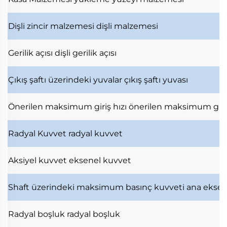
Dişli zincir malzemesi
dişli malzemesi
Gerilik açısı
dişli gerilik açısı
Çıkış şaftı üzerindeki yuvalar
çıkış şaftı yuvası
Önerilen maksimum giriş hızı
önerilen maksimum giri
Radyal Kuvvet
radyal kuvvet
Aksiyel kuvvet
eksenel kuvvet
Shaft üzerindeki maksimum basınç kuvveti
ana ekse
Radyal boşluk
radyal boşluk