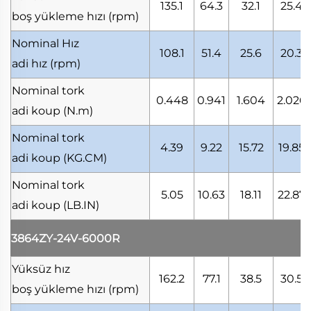
135.1
64.3
32.1
25.4
boş yükleme hızı
(rpm)
Nominal Hız
108.1
51.4
25.6
20.3
adi hız
(rpm)
Nominal tork
0.448
0.941
1.604
2.026
adi koup
(N.m)
Nominal tork
4.39
9.22
15.72
19.85
adi koup
(KG.CM)
Nominal tork
5.05
10.63
18.11
22.87
adi koup
(LB.IN)
3864ZY-24V-6000R
Yüksüz hız
162.2
77.1
38.5
30.5
boş yükleme hızı
(rpm)