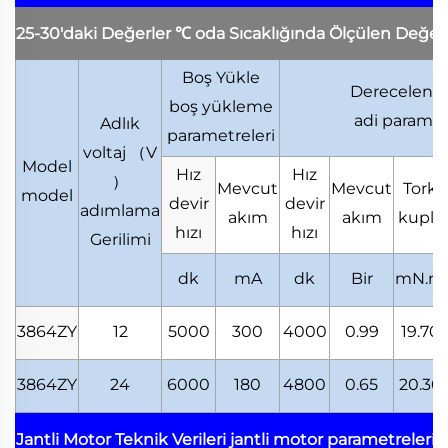
25-30'daki Değerler
℃
oda Sıcaklığında Ölçülen Değer
Boş Yükle
Derecelendi
boş yükleme
adi paramet
Adlık
parametreleri
voltaj
（
V
Model
Hız
Hız
）
Mevcut
Mevcut
Tork
model
devir
devir
adımlama
akım
akım
kupla
hızı
hızı
Gerilimi
dk
mA
dk
Bir
mN.m
3864ZY
12
5000
300
4000
0.99
19.70
3864ZY
24
6000
180
4800
0.65
20.30
Jantli Motor Teknik Verileri
jantli motor parametreleri