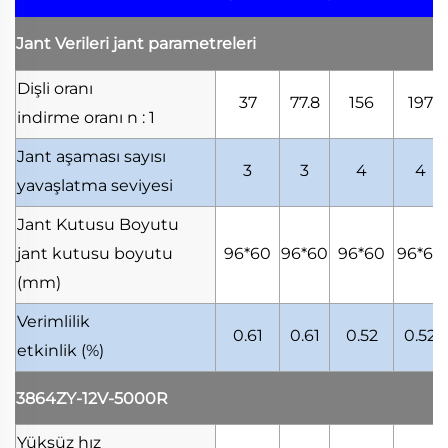
Jant Verileri
jant parametreleri
Dişli oranı
37
77.8
156
197
indirme oranı
n : 1
Jant aşaması sayısı
3
3
4
4
yavaşlatma seviyesi
Jant Kutusu Boyutu
jant kutusu boyutu
96*60
96*60
96*60
96*60
(mm)
Verimlilik
0.61
0.61
0.52
0.52
etkinlik
(%)
3864ZY-12V-5000R
Yüksüz hız