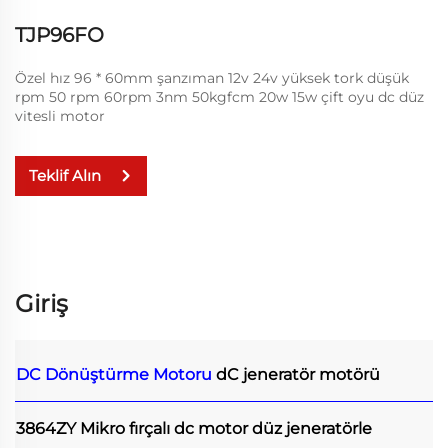
TJP96FO
Özel hız 96 * 60mm şanzıman 12v 24v yüksek tork düşük
rpm 50 rpm 60rpm 3nm 50kgfcm 20w 15w çift oyu dc düz
vitesli motor
Teklif Alın
Giriş
DC Dönüştürme Motoru
dC jeneratör motörü
3864ZY Mikro fırçalı dc motor düz jeneratörle