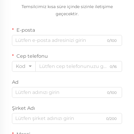
Temsilcimiz kısa süre içinde sizinle iletişime
geçecektir.
E-posta
0/100
Cep telefonu
Kod
0/16
Ad
0/100
Şirket Adı
0/200