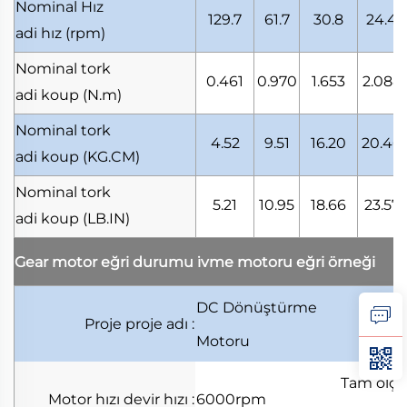
Nominal Hız
129.7
61.7
30.8
24.4
adi hız
(rpm)
Nominal tork
0.461
0.970
1.653
2.088
adi koup
(N.m)
Nominal tork
4.52
9.51
16.20
20.46
adi koup
(KG.CM)
Nominal tork
5.21
10.95
18.66
23.57
adi koup
(LB.IN)
Gear motor eğri durumu
i̇vme motoru eğri örneği
DC Dönüştürme
Hurm
Proje
proje adı
:
Motoru
Tam ölç
Motor hızı
devir hızı
:
6000rpm