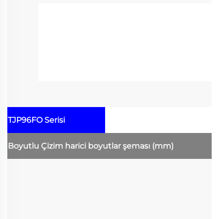
TJP96FO Serisi
Boyutlu Çizim
harici boyutlar şeması
(mm)