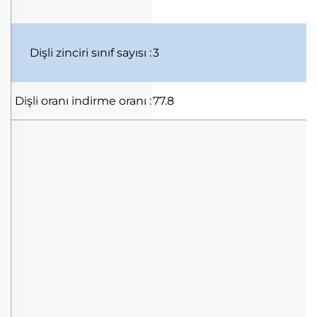
Dişli zinciri
sınıf sayısı
:
3
Dişli oranı
indirme oranı
:
77.8