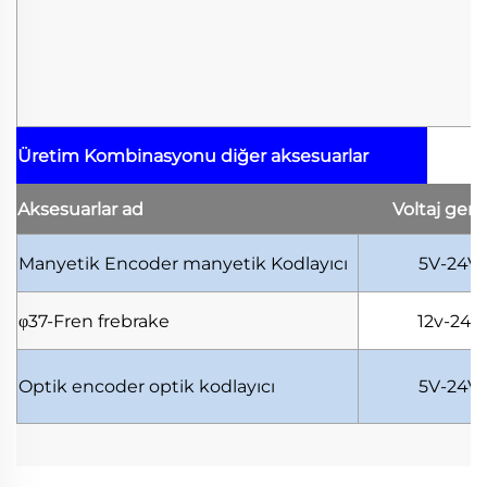
Üretim Kombinasyonu
diğer aksesuarlar
Aksesuarlar
ad
Voltaj
geri
Manyetik Encoder
manyetik Kodlayıcı
5V-24V
φ37-Fren
frebrake
12v-24v
Optik encoder
optik kodlayıcı
5V-24V