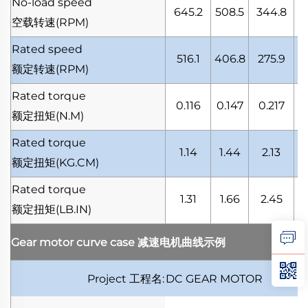
No-load speed
645.2
508.5
344.8
2
空载转速
(RPM)
Rated speed
516.1
406.8
275.9
2
额定转速
(RPM)
Rated torque
0.116
0.147
0.217
0
额定扭矩
(N.M)
Rated torque
1.14
1.44
2.13
额定扭矩
(KG.CM)
Rated torque
1.31
1.66
2.45
额定扭矩
(LB.IN)
Gear motor curve case
减速电机曲线示例
Project
工程名
:
DC GEAR MOTOR