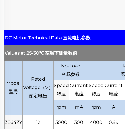
DC Motor Technical Data
直流电机参数
Values at 25-30
℃
室温下测量数值
No-Load
Ra
空载参数
额
Rated
Model
Speed
Current
Speed
Current
To
Voltage
（
V
）
型号
转速
电流
转速
电流
额定电压
rpm
mA
rpm
A
m
3864ZY
12
5000
300
4000
0.99
1