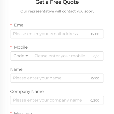
Get a Free Quote
Our representative will contact you soon.
Email
0/100
Mobile
Code
0/16
Name
0/100
Company Name
0/200
Message