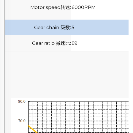
Motor speed
转速
:
6000RPM
F
Gear chain
级数
:
5
Gear ratio
减速比
:
89