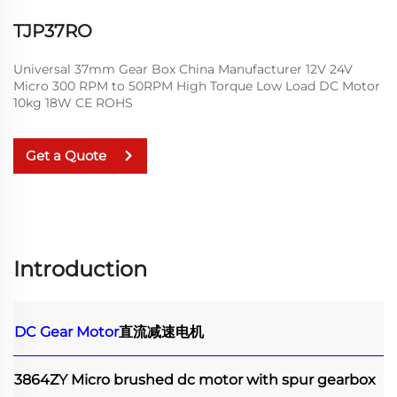
TJP37RO
Universal 37mm Gear Box China Manufacturer 12V 24V
Micro 300 RPM to 50RPM High Torque Low Load DC Motor
10kg 18W CE ROHS
Get a Quote
Introduction
DC Gear Motor
直流减速电机
3864ZY Micro brushed dc motor with spur gearbox