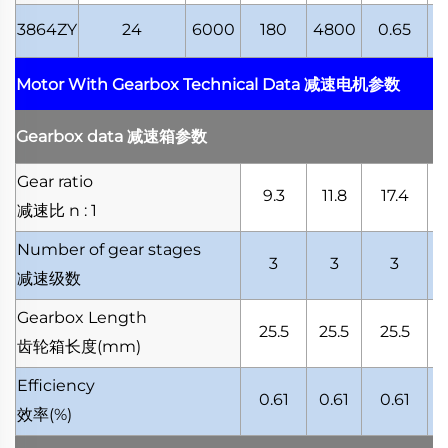
3864ZY
24
6000
180
4800
0.65
2
Motor With Gearbox Technical Data
减速电机参数
Gearbox data
减速箱参数
Gear ratio
9.3
11.8
17.4
减速比
n : 1
Number of gear stages
3
3
3
减速级数
Gearbox Length
25.5
25.5
25.5
齿轮箱长度
(mm)
Efficiency
0.61
0.61
0.61
效率
(%)