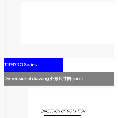
TJP37RO Series
Dimensional drawing
外形尺寸图
(mm)