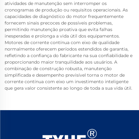
atividades de manutenção sem interromper os
cronogramas de produção ou requisitos operacionais. As
capacidades de diagnóstico do motor frequentemente
fornecem sinais precoces de possíveis problemas,
permitindo manutenção proativa que evita falhas
inesperadas e prolonga a vida útil dos equipamentos.
Motores de corrente contínua com eixo de qualidade
normalmente oferecem períodos estendidos de garantia,
refletindo a confiança do fabricante na sua confiabilidade e
proporcionando maior tranquilidade aos usuários. A
combinação de construção robusta, manutenção
simplificada e desempenho previsível torna o motor de
corrente contínua com eixo um investimento inteligente
que gera valor consistente ao longo de toda a sua vida útil.