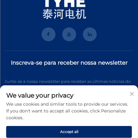
Inscreva-se para receber nossa newsletter
Junte-se à nossa newsletter para receber as últimas notícias do
setor, atualizações e insights da nossa equipe.
We value your privacy
We use cookies and similar tools to provide our services.
If you don't want to accept all cookies, click Personalize
Inscrever-se
cookies.
Accept all
Direitos autorais © 2025 Wenzhou Tyhe Motor Co.,ltd. Todos os