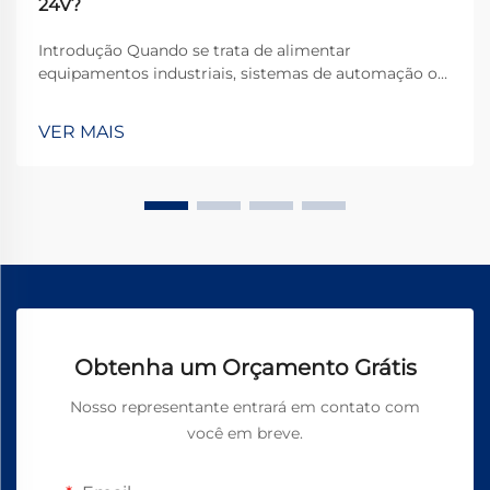
24V?
Introdução Quando se trata de alimentar
equipamentos industriais, sistemas de automação ou
aplicações pesadas, os motores CC de 24V destacam-
se como uma escolha popular devido ao equilíbrio
VER MAIS
ideal entre potência, eficiência e segurança. No
entanto, selecionar o motor certo...
Obtenha um Orçamento Grátis
Nosso representante entrará em contato com
você em breve.