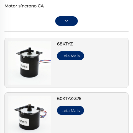
Motor síncrono CA
68KTYZ
Leia Mais
60KTYZ-375
Leia Mais