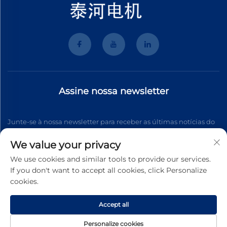
Assine nossa newsletter
Junte-se à nossa newsletter para receber as últimas notícias do
setor, atualizações e insights da nossa equipe.
We value your privacy
We use cookies and similar tools to provide our services.
If you don't want to accept all cookies, click Personalize
Inscrever-se
cookies.
Accept all
Direitos autorais © 2026 Wenzhou Tyhe Motor Co.,ltd. Todos os
direitos reservados
Política de Privacidade
Personalize cookies