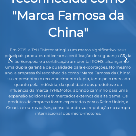
"Marca Famosa da
China"
.ª
e
Em 2019, a TYHEMotor atingiu um marco significativo: seus
es
principais produtos obtiveram a certificação de segurança CE da
União Europeia e a certificação ambiental ROHS, alcançando
uma dupla garantia de qualidade para exportações. No mesmo
no
T
ano, a empresa foi reconhecida como "Marca Famosa da China".
a
Isso representou o reconhecimento duplo, tanto pelo mercado
quanto pela indústria, da qualidade dos produtos e da
influência da marca TYHEMotor, abrindo caminho para uma
o,
expansão adicional em mercados externos de alta gama. Os
ia
produtos da empresa foram exportados para o Reino Unido, a
vos
Croácia e outros países, consolidando sua reputação no campo
os
un
internacional dos micro-motores.
d
r