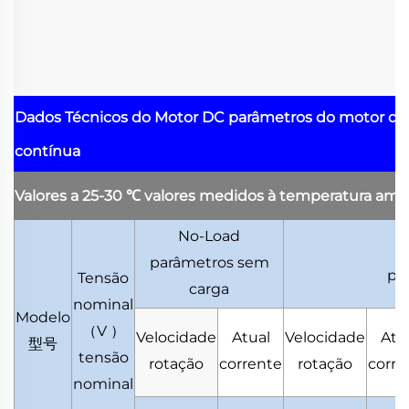
Dados Técnicos do Motor DC
parâmetros do motor de
contínua
Valores a 25-30
℃
valores medidos à temperatura amb
No-Load
parâmetros sem
pa
Tensão
carga
nominal
Modelo
（
V
）
Velocidade
Atual
Velocidade
Atu
型号
tensão
rotação
corrente
rotação
corre
nominal