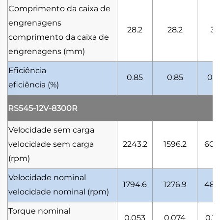
Comprimento da caixa de
engrenagens
28.2
28.2
37
comprimento da caixa de
engrenagens
(mm)
Eficiência
0.85
0.85
0.7
eficiência
(%)
RS545-12V-8300R
Velocidade sem carga
velocidade sem carga
2243.2
1596.2
605
(rpm)
Velocidade nominal
1794.6
1276.9
484
velocidade nominal
(rpm)
Torque nominal
0.053
0.074
0.1