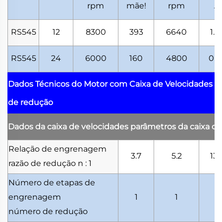
rpm
mãe!
rpm
A
RS545
12
8300
393
6640
1.5
RS545
24
6000
160
4800
0.5
Dados Técnicos do Motor com Caixa de Velocidades
p
de redução
Dados da caixa de velocidades
parâmetros da caixa d
Relação de engrenagem
3.7
5.2
13.
razão de redução
n : 1
Número de etapas de
engrenagem
1
1
2
número de redução