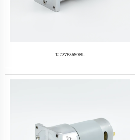
TJZ37F3650BL