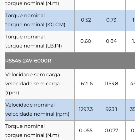
torque nominal
(N.m)
Torque nominal
0.52
0.73
1.6
torque nominal
(KG.CM)
Torque nominal
0.60
0.84
1.8
torque nominal
(LB.IN)
RS545-24V-6000R
Velocidade sem carga
velocidade sem carga
1621.6
1153.8
438
(rpm)
Velocidade nominal
1297.3
923.1
350
velocidade nominal
(rpm)
Torque nominal
0.055
0.077
0.1
torque nominal
(N.m)