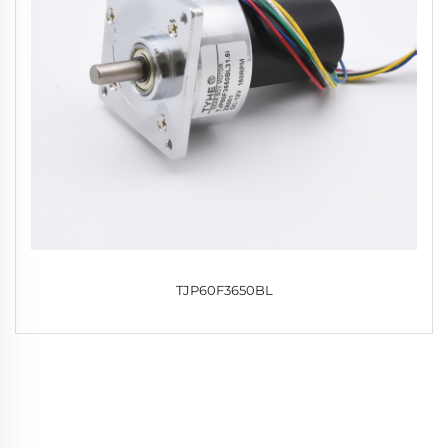
TJP60F3650BL