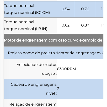
Torque nominal
0.54
0.76
1.7
torque nominal
(KG.CM)
Torque nominal
0.62
0.87
1.9
torque nominal
(LB.IN)
Motor de engrenagem com caso curvo
exemplo de cu
Projeto
nome do projeto
:
Motor de engrenagem C
Velocidade do motor
8300RPM
rotação
:
Cadeia de engrenagens
2
nível
:
Relação de engrenagem