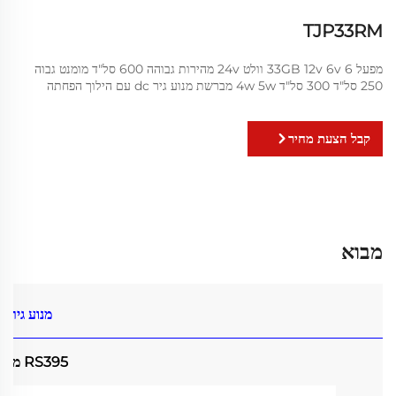
TJP33RM
מפעל 33GB 12v 6v 6 וולט 24v מהירות גבוהה 600 סל"ד מומנט גבוה
250 סל"ד 300 סל"ד 4w 5w מברשת מנוע גיר dc עם הילוך הפחתה
קבל הצעת מחיר
מבוא
מנוע גיר DC
RS395 מנוע DC מברשת קטן עם גיר ספורה