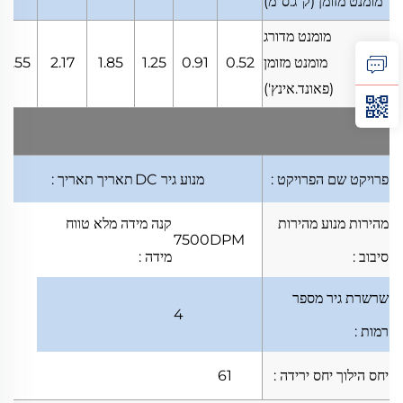
מומנט מזומן
(ק"ג.ס"מ)
מומנט מדורג
מומנט מזומן
0.52
0.91
1.25
1.85
2.17
2.55
(פאונד.אינץ')
פרויקט
שם הפרויקט
:
מנוע גיר DC
תאריך
תאריך
:
מהירות מנוע
מהירות
קנה מידה מלא
טווח
7500DPM
סיבוב
:
מידה
:
שרשרת גיר
מספר
4
רמות
:
יחס הילוך
יחס ירידה
:
61