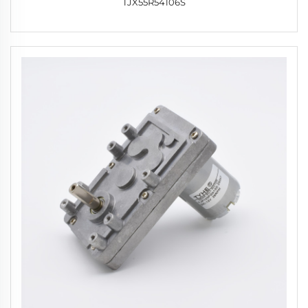
TJX55R54106S