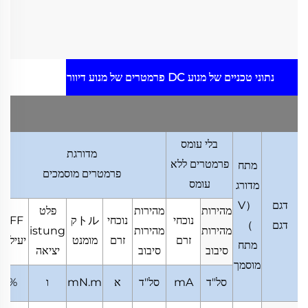
נתוני טכניים של מנוע DC
פרמטרים של מנוע דיוור
בלי עומס
מדורגת
פרמטרים ללא
מתח
פרמטרים מוסמכים
עומס
מדורג
דגם
（
V
מהירות
מהירות
פלט
נוכחי
נוכחי
トルק
EFF
דגם
）
מהירות
מהירות
istung
זרם
זרם
מומנט
יעילות
מתח
סיבוב
סיבוב
יציאה
מוסמך
סל"ד
mA
סל"ד
א
mN.m
ו
%