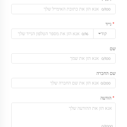
0/100
נייד
קוד
0/16
שם
0/100
שם החברה
0/200
הודעה
0/1000