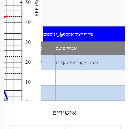
צירוף ייצור
אקססوارי נוספים
אביזרים
שם
מתח
מתח
מגניט מיקוד
מגניט קידוח
5V-24V
אישורים