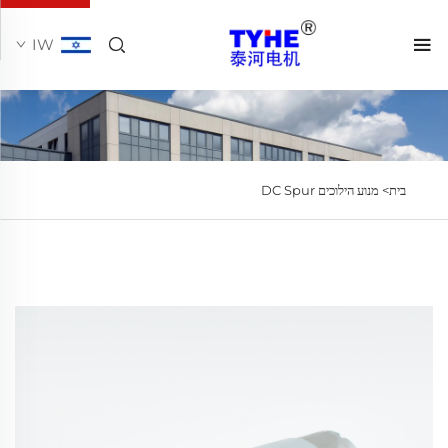
IW
בית>
מנוע הילוכים DC Spur