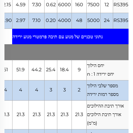
62.15
4.59
7.30
0.62
6000
160
7500
12
RS395
62.90
2.97
7.10
0.20
4000
48
5000
24
RS395
נתוני טכניים של מנוע עם תיבה
פרמטרי מנוע ירידה
יחס הילוך
61
51.9
44.2
25.4
18.4
9
יחס ירידה
n : 1
מספר שלבי הילוך
4
4
4
3
3
2
מספר רמות ירידה
אורך תיבת ההילוכים
אורך תיבת הילוכים
21.3
21.3
21.3
21.3
21.3
21.3
(מ"מ)