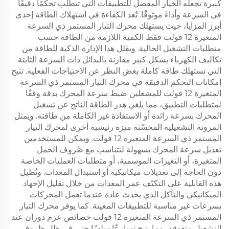
كبيرة تجعله الخيار المفضل للتطبيقات التي تتطلب تحكمًا دقيقًا
في السرعة وأداءً موثوقًا. تُعد الكفاءة في استهلاك الطاقة إحدى
أبرز المزايا، حيث يستهلك محرك التيار المستمر ذي السرعة
المتغيرة 12 فولت فقط الكمية اللازمة من الطاقة حسب
متطلبات التشغيل الحالية. ويقلل هذا الإدارة الذكية للطاقة من
تكاليف الكهرباء بشكل كبير مقارنة بالبدائل ذات السرعة الثابتة
التي تستهلك طاقة كاملة بغض النظر عن الاحتياجات الفعلية. تتيح
إمكانات التحكم الدقيقة في محرك التيار المستمر ذي السرعة
المتغيرة 12 فولت للمشغلين ضبط سرعة المحرك بدقة وفقًا
لمتطلبات التطبيق، مما يلغي هدر الطاقة الناتج عن تشغيل
المحرك بسرعة زائدة أو الاستفادة غير الكاملة من طاقته. ويمثل
المرونة التشغيلية المحسّنة ميزة رئيسية أخرى لمحرك التيار
المستمر ذي السرعة المتغيرة 12 فولت. ويمكن للمستخدمين
تعديل سرعة المحرك بسهولة لتتناسب مع ظروف الحمل
المتغيرة، أو التغيرات الموسمية، أو متطلبات العمليات الخاصة
دون الحاجة إلى تعديلات ميكانيكية أو استبدال المعدات. وتُطيل
هذه القابلية على التكيّف عمر المعدات من خلال تقليل الإجهاد
الميكانيكي والتآكل الذي يحدث عادة عندما تعمل المحركات
بسرعات غير مناسبة للتطبيقات المعينة. كما يوفر محرك التيار
المستمر ذي السرعة المتغيرة 12 فولت خصائص عزم دوران عند
التشغيل متفوقة، مما يتيح تسارعًا سلسًا حتى في ظل ظروف