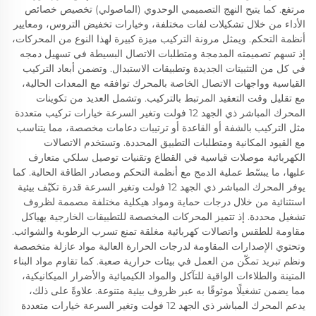
مرتفع. كما يتيح النهج التصميمي الوحدوي (الماصولي) تخصيص خصائص
الأداء من خلال تشكيلات لفات مختلفة، وخيارات تخفيض التروس، ومعايير
أنظمة التحكم. ويمثل مرونة التركيب ميزة كبيرة لهذا النوع من المحركات،
إذ تسهم تصميمته المدمجة ومتطلبات الاتصال البسيطة في تسهيل دمجه
في كل من التثبيتات الجديدة وتطبيقات الاستبدال. وتضمن أبعاد التركيب
القياسية وواجهات الاتصال الخاصة بالمحرك توافقه مع المعدات الحالية،
مع تقليل وقت التعقيد المرتبط بالتركيب. وتشمل العديد من تكوينات
المحرك المباشر ذي الجهد 12 فولت وتغير السرعة خيارات تركيب متعددة
مثل التركيب بالشفة أو القاعدة أو ترتيبات دعامات مخصصة، مما يتناسب
مع القيود المكانية ومتطلبات التطبيق المحددة. وتستخدم الاتصالات
الكهربائية موصلات قياسية في القطاع وتقنيات توصيل سلكي متعارف
عليها، ما يبسّط عملية الدمج مع أنظمة التحكم ومصادر الطاقة الحالية. كما
يوفر المحرك المباشر ذي الجهد 12 فولت وتغير السرعة قدرة تكيّف بيئية
استثنائية من خلال درجات حماية ومواد هيكلية مختلفة مصممة لظروف
تشغيل محددة. إذ تتميز المحركات المخصصة للتطبيقات الخارجية بهياكل
مقاومة للطقس واتصالات كهربائية مغلقة تمنع تسرب الرطوبة والشوائب.
وتحتوي الإصدارات المقاومة لدرجات الحرارة العالية مواد عازلة متخصصة
ونظم تبريد تمكّن من العمل في بيئات حرارية صعبة. كما تقاوم مواد البناء
المتينة والطلاءات الواقية للتآكل والمواد الكيميائية والأضرار الميكانيكية،
مما يضمن تشغيلًا موثوقًا به عبر ظروف بيئية متنوعة. علاوةً على ذلك،
يدعم المحرك المباشر ذي الجهد 12 فولت وتغير السرعة خيارات متعددة