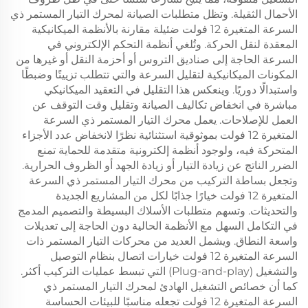
الأحمال الثقيلة. وتظل متطلبات الصيانة لمحرك التيار المستمر ذي
السرعة المتغيرة 12 فولت ضئيلة مقارنة بالأنظمة الميكانيكية
المعقدة لنقل الحركة. وتُلغي أنظمة التحكم الإلكتروني في
السرعة الحاجة إلى صناديق التروس أو أحزمة النقل أو غيرها من
المكونات الميكانيكية لتقليل السرعة والتي تتطلب تزييتًا وضبطًا
واستبدالًا دوريًا. وينعكس هذا التقليل في التعقيد الميكانيكي
مباشرة في انخفاض تكاليف الصيانة وتقليل وقت التوقف عن
العمل للإصلاحات. يعمل محرك التيار المستمر ذي السرعة
المتغيرة 12 فولت بموثوقية استثنائية نظرًا لانخفاض عدد الأجزاء
المتحركة فيه، ولوجود أنظمة إلكترونية متقدمة للحماية تمنع
الضرر الناتج عن زيادة التيار أو زيادة الجهد أو الظروف الحرارية.
وتجعل بساطة التركيب من محرك التيار المستمر ذي السرعة
المتغيرة 12 فولت خيارًا جذابًا لكل من المشاريع الجديدة
والتحديثات. وتسهم متطلبات الأسلاك البسيطة والتصميم المدمج
في التكامل السهل مع الأنظمة الحالية دون الحاجة إلى تعديلات
واسعة النطاق. ويشمل العديد من محركات التيار المستمر ذات
السرعة المتغيرة 12 فولت خيارات اتصال بنظام التوصيل
والتشغيل (Plug-and-play) التي تبسط عمليات التركيب أكثر.
كما أن خصائص التشغيل الهادئ لمحرك التيار المستمر ذي
السرعة المتغيرة 12 فولت تجعله مناسبًا للبيئات الحساسة