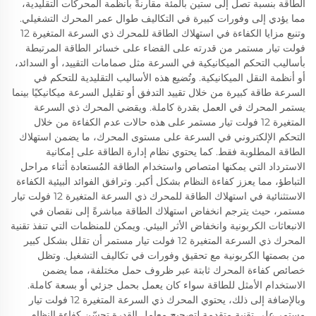
الطاقة بنسبة تصل إلى ستين بالمئة مقارنةً بأنظمة المحركات التقليدية،
مما يؤدي إلى وفورات كبيرة في التكاليف طوال عمر المحرك التشغيلي.
وتنبع مزايا الكفاءة في استهلاك الطاقة للمحرك ذي السرعة المتغيرة 12
فولت تيار مستمر من قدرته على القضاء على خسائر الطاقة المرتبطة
بأساليب التحكم الميكانيكية في السرعة مثل صمامات التقييد، أو السدائد،
أو أنظمة النقل الميكانيكية. وتُضيع هذه الأساليب التقليدية للتحكم في
السرعة طاقة كبيرة من خلال تقييد التدفق أو تقليل السرعة ميكانيكيًا بينما
يستمر المحرك في العمل بقدرة كاملة. ويقضي المحرك ذي السرعة
المتغيرة 12 فولت تيار مستمر على هذه حالات عدم الكفاءة من خلال
التحكم الإلكتروني في السرعة على مستوى المحرك، ما يضمن استهلاك
الطاقة المطلوبة فقط. كما يحتوي نظام إدارة الطاقة على إمكانية
الاسترداد التي يمكنها امتصاص واستخدام الطاقة المُستعادة أثناء مراحل
التباطؤ، مما يعزز كفاءة النظام بشكل أكبر. وترافق الفوائد البيئية الكفاءة
الاستثنائية في استهلاك الطاقة للمحرك ذي السرعة المتغيرة 12 فولت تيار
مستمر، حيث يترجم انخفاض استهلاك الطاقة مباشرةً إلى نقصان في
الانبعاثات الكربونية وانخفاض الأثر البيئي. ويمكن للمنظمات التي تنفذ تقنية
المحرك ذي السرعة المتغيرة 12 فولت تيار مستمر أن تقلل بشكل كبير
من بصمتها الكربونية مع تحقيق وفورات في تكاليف التشغيل. وتظل
خصائص كفاءة المحرك ثابتة عبر ظروف حمل مختلفة، مما يضمن
الاستخدام الأمثل للطاقة سواء كان يعمل بحمل جزئي أو بسعة كاملة.
وبالإضافة إلى ذلك، يحتوي المحرك ذي السرعة المتغيرة 12 فولت تيار
مستمر على تقنية متقدمة لتصحيح معامل القدرة تحسّن كفاءة النظام