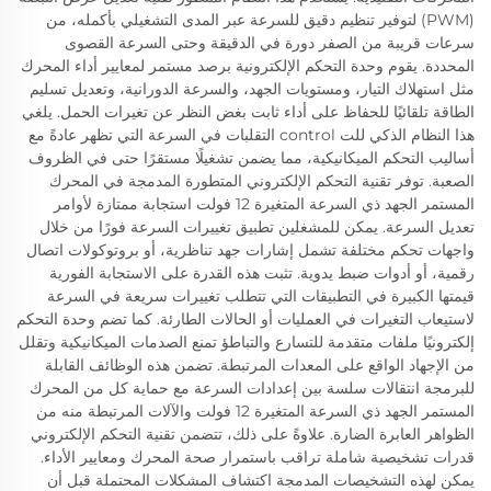
(PWM) لتوفير تنظيم دقيق للسرعة عبر المدى التشغيلي بأكمله، من
سرعات قريبة من الصفر دورة في الدقيقة وحتى السرعة القصوى
المحددة. يقوم وحدة التحكم الإلكترونية برصد مستمر لمعايير أداء المحرك
مثل استهلاك التيار، ومستويات الجهد، والسرعة الدورانية، وتعديل تسليم
الطاقة تلقائيًا للحفاظ على أداء ثابت بغض النظر عن تغيرات الحمل. يلغي
هذا النظام الذكي للت control التقلبات في السرعة التي تظهر عادةً مع
أساليب التحكم الميكانيكية، مما يضمن تشغيلًا مستقرًا حتى في الظروف
الصعبة. توفر تقنية التحكم الإلكتروني المتطورة المدمجة في المحرك
المستمر الجهد ذي السرعة المتغيرة 12 فولت استجابة ممتازة لأوامر
تعديل السرعة. يمكن للمشغلين تطبيق تغييرات السرعة فورًا من خلال
واجهات تحكم مختلفة تشمل إشارات جهد تناظرية، أو بروتوكولات اتصال
رقمية، أو أدوات ضبط يدوية. تثبت هذه القدرة على الاستجابة الفورية
قيمتها الكبيرة في التطبيقات التي تتطلب تغييرات سريعة في السرعة
لاستيعاب التغيرات في العمليات أو الحالات الطارئة. كما تضم وحدة التحكم
إلكترونيًا ملفات متقدمة للتسارع والتباطؤ تمنع الصدمات الميكانيكية وتقلل
من الإجهاد الواقع على المعدات المرتبطة. تضمن هذه الوظائف القابلة
للبرمجة انتقالات سلسة بين إعدادات السرعة مع حماية كل من المحرك
المستمر الجهد ذي السرعة المتغيرة 12 فولت والآلات المرتبطة منه من
الظواهر العابرة الضارة. علاوةً على ذلك، تتضمن تقنية التحكم الإلكتروني
قدرات تشخيصية شاملة تراقب باستمرار صحة المحرك ومعايير الأداء.
يمكن لهذه التشخيصات المدمجة اكتشاف المشكلات المحتملة قبل أن