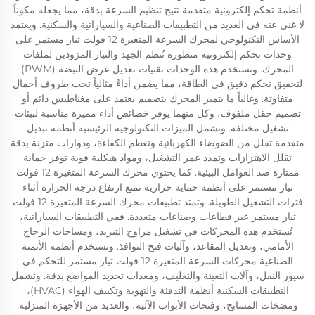
أنظمة تحكم إلكترونية متقدمة تتيح تنظيم السرعة بدقة، مما يجعله مكوناً
لا غنى عنه في العديد من التطبيقات الصناعية والسياراتية والسكنية. ويعتمد
الأساس التكنولوجي لمحرك السرعة المتغيرة 12 فولت تيار مستمر على
وحدات تحكم إلكترونية متطورة تُنظم الجهد والتيار المزودين لملفات
المحرك. وتستخدم هذه الوحدات تقنيات تعديل عرض النبضة (PWM)
لتحقيق تحكم دقيق في الطاقة، مما يضمن أداءً مثالياً تحت ظروف أحمال
متفاوتة. وغالباً ما يتميز المحرك بتصميم يعتمد على مغناطيس دائم أو
تصميم حقل ملفوف، وكل منهما يوفر خصائص أداء مميزة مناسبة لبيئات
تشغيل مختلفة. وتشمل الميزات التكنولوجية الرئيسية أنظمة تبديل
متقدمة تقلل من الضوضاء الكهربائية وتعظم الكفاءة، ودوارات متزنة بدقة
تقلل الاهتزازات وتمدد عمر التشغيل، ومواد هيكلية قوية توفر حماية
ممتازة ضد العوامل البيئية. كما يحتوي محرك السرعة المتغيرة 12 فولت
تيار مستمر على أنظمة حماية حرارية تمنع ارتفاع درجة الحرارة أثناء
فترات التشغيل الطويلة. وتمتد تطبيقات محرك السرعة المتغيرة 12 فولت
تيار مستمر عبر قطاعات وصناعات متعددة. ففي التطبيقات السياراتية،
تُستخدم هذه المحركات في تشغيل مراوح التبريد، ومساحات الزجاج
الأمامي، وتعديل المقاعد، وآليات فتح النوافذ. وتستخدم أنظمة الأتمتة
الصناعية محركات السرعة المتغيرة 12 فولت تيار مستمر للتحكم في
سيور النقل، وآلات التعبئة والتغليف، ومعدات تحديد المواضع بدقة. وتشمل
التطبيقات السكنية أنظمة التدفئة والتهوية وتكييف الهواء (HVAC)،
ومضخات المسابح، وفتحات الأبواب الآلية، والعديد من الأجهزة المنزلية.