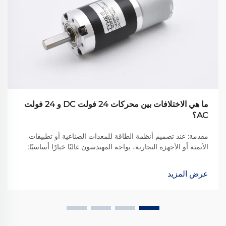
ما هي الاختلافات بين محركات 24 فولت DC و 24 فولت
AC؟
مقدمة: عند تصميم أنظمة الطاقة للمعدات الصناعية أو تطبيقات
الأتمتة أو الأجهزة التجارية، يواجه المهندسون غالبًا خيارًا أساسيًا:
محركات تيار مستمر 24 فولت أم محركات تيار متردد 24 فولت؟
على الرغم من أن كلا النوعين يعملان بالجهد الاسمي نفسه، فإن
عرض المزيد
طبيعتهما المختلفة تقود إلى استخدامات وأداء مختلفين.