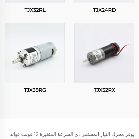
TJX32RL
TJX24RD
TJX38RG
TJX32RX
يوفر محرك التيار المستمر ذي السرعة المتغيرة 12 فولت فوائد