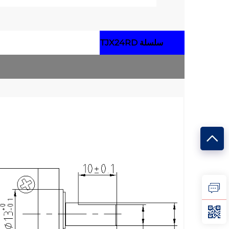
سلسلة TJX24RD