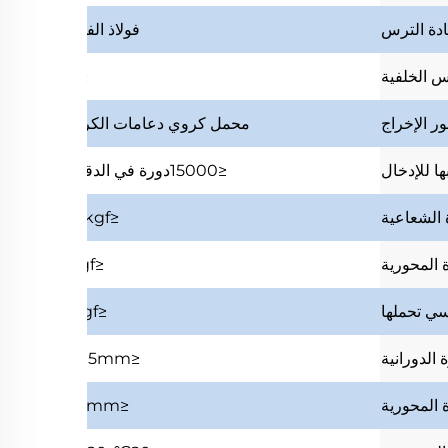
دة الترس
فولاذ
الفولاذ
س الخلفية
≤2°
ر الإخراج
محمل كروي
دعامات الكرات
ا للإدخال
≤15000دورة في الدقيقة
 الشعاعية
≤2.5kgf
 المحورية
≤1kgf
سي تحملها
≤7kgf
 الدورانية
≤0.05mm
 المحورية
≤0.3mm