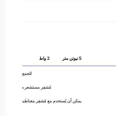
5 نيوتن متر
2 واط
للجمع مع
مُشفِر مستشعر هول
يمكن أن يُستخدم مع مُشفِر مغناطيسي