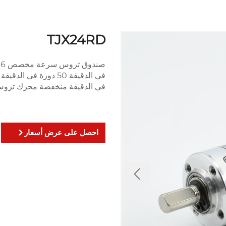
TJX24RD
في الدقيقة منخفضة محرك تروس كوك
احصل على عرض أسعار