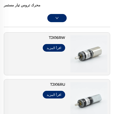
محرك تروس تيار مستمر
TJX16RW
اقرأ المزيد
TJX16RU
اقرأ المزيد