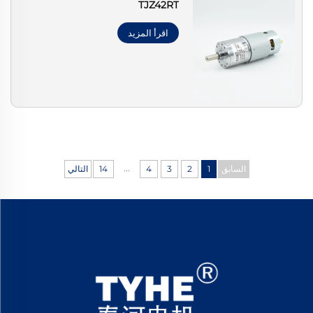
TJZ42RT
اقرأ المزيد
...
السابق
1
2
3
4
14
التالي