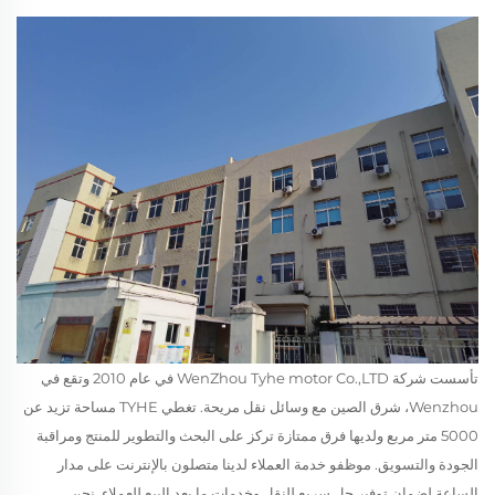
تأسست شركة WenZhou Tyhe motor Co.,LTD في عام 2010 وتقع في
Wenzhou، شرق الصين مع وسائل نقل مريحة. تغطي TYHE مساحة تزيد عن
5000 متر مربع ولديها فرق ممتازة تركز على البحث والتطوير للمنتج ومراقبة
الجودة والتسويق. موظفو خدمة العملاء لدينا متصلون بالإنترنت على مدار
الساعة لضمان توفير حل سريع للنقل وخدمات ما بعد البيع للعملاء. نحن