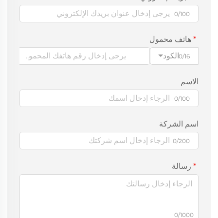
0/100
هاتف محمول
الكود
0/16
الاسم
0/100
اسم الشركة
0/200
رسالة
0/1000