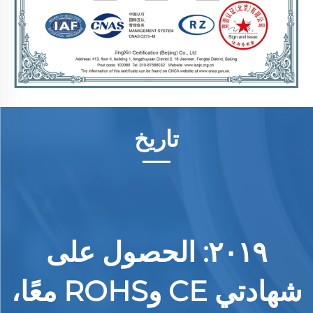
تاريخ
٢٠١٩: الحصول على
شهادتي CE وROHS معًا،