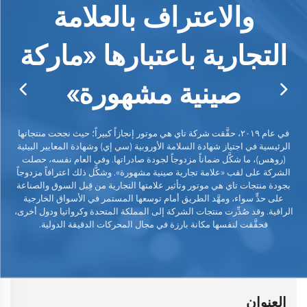
والاعتراف بالعلامة
التجارية باعتبارها «ماركة
مع
صينية مشهورة»
اد
بال
في عام ٢٠١٩، حقَّقت شركة تاي هي موتور إنجازاً كبيراً؛ حيث نجحت منتجاتها
ا
الرئيسية في اجتياز شهادة السلامة الأوروبية (سي إي) وشهادة المعايير البيئية
ومح
(روهس)، ما شكَّل ضماناً مزدوجاً لجودة صادراتها. وفي العام نفسه، حصلت
ا
الشركة على لقب «علامة تجارية صينية مشهورة». وشكَّل ذلك اعترافاً مزدوجاً
نت
بجودة منتجات تاي هي موتور وتأثير علامتها التجارية من قِبل السوق والصناعة
ء
على حدٍّ سواء، ومهَّد الطريق أمام توسعها المستمر في الأسواق الخارجية
الراقية. وقد صُدِّرت منتجات الشركة إلى المملكة المتحدة وكرواتيا ودول أخرى،
فحقَّقت لنفسها مكانة بارزة في مجال المحركات الدقيقة الدولية.
سيا
العنوان