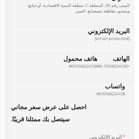
المبنى رقم 30، المنطقة C، منطقة التنمية الاقتصادية، أو جيانغ،
وينتشو، مقاطعة تشيجيانغ، الصين.
البريد الإلكتروني
[email protected]
الهاتف
هاتف محمول
8615168224128
+86-15168224128
واتساب
8615168224128
احصل على عرض سعر مجاني
سيتصل بك ممثلنا قريبًا.
البريد الإلكتروني