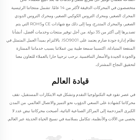
متخصصون في المحركات الدقيقة لأكثر من 14 عامًا. تشمل منتجاتنا الرئيسية
المحرك الصغير، ومحرك التروس الكوكبي الصغير، ومحرك التروس الدودي
الصغير، والمحرك المتدرج، وما إلى ذلك مع شهادات CE وROHS التي يتم
تصديرها إلى أكثر من 35 دولة. من أجل توفير منتجات وخدمات أفضل، أنشأنا
نظام إدارة جودة صارم يعتمد على ISO9001. بالالتزام بمبدأ العمل المتمثل في
المنفعة المتبادلة، اكتسبنا سمعة طيبة بين عملائنا بسبب خدماتنا الممتازة
والجودة الجيدة والأسعار التنافسية. نرحب ترحيبا حارا بالعملاء للتعاون معنا
لتحقيق النجاح المشترك.
قيادة العالم
في عصر تقود فيه التكنولوجيا التقدم وتشكل فيه الابتكارات المستقبل، تقف
محركاتنا كشهادة على السعي الدؤوب نحو التميز والاتصال العالمي. من المدن
الكبرى المزدحمة إلى المراكز الصناعية النائية، أصبحت محركاتنا نبض عدد لا
يحصى من الآلات والأنظمة، تتكامل بسلاسة في نسيج الحياة الحديثة عبر العالم.