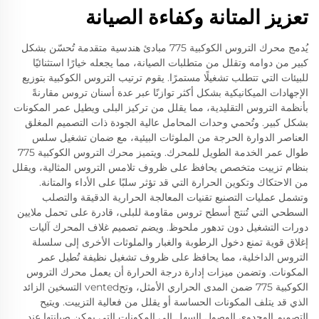
تعزيز المتانة وكفاءة الصيانة
يُدمج محرك التروس الكوكبية 775 مبادئ هندسية متقدمة تُحسّن بشكل
كبير من دوامه وتقلل من متطلبات الصيانة، مما يجعله خيارًا استثنائيًا
للبيئات التي تتطلب تشغيلًا مستمرًا. يقوم ترتيب التروس الكوكبية بتوزيع
الإجهادات الميكانيكية بشكل أكثر توازنًا عبر عدة أسنان تروس مقارنةً
بأنظمة التروس التقليدية، مما يقلل من تركيز البلى ويطيل عمر المكونات
بشكل كبير. وتُحمي وحدات المحامل عالية الجودة ذات التصميم المغلق
العناصر الدوارة الحرجة من الملوثات البيئية، مع ضمان تشغيل سلس
طوال عمر الخدمة الطويل للمحرك. ويتميز محرك التروس الكوكبية 775
بنظام تزييت متخصص يحافظ على ظروف تلامس التروس المثالية، ويقلل
من الاحتكاك وتكوين الحرارة التي قد تؤثر سلبًا على الأداء والمتانة.
وتشمل عمليات التصنيع تقنيات المعالجة الحرارية الدقيقة والتصلب
السطحي التي تُنتج أسطح تروس مقاومة للبلى، قادرة على تحمل ملايين
دورات التشغيل دون تدهور ملحوظ. ويضم تصميم غلاف المحرك آليات
إغلاق قوية تمنع دخول الرطوبة والغبار والملوثات الأخرى إلى سلسلة
التروس الداخلية، مما يحافظ على ظروف تشغيل نظيفة تُطيل عمر
المكونات. وتضمن ميزات إدارة درجة الحرارة أن يعمل محرك التروس
الكوكبية 775 ضمن المدى الحراري الأمثل، وتحvented التسخين الزائد
الذي قد يتلف المكونات الحساسة أو يقلل من فعالية التزييت. ويتيح
التصميم الوحدوي الوصول السهل إلى المكونات التي يمكن صيانتها عند