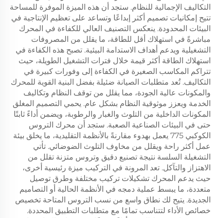
التكاليف الإجمالية للنظام. ستجد أن هذه الميزة الموفرة للمساحة
تتيح إمكانيات تصميم أكثر إبداعًا وتساعد على تعظيم الإنتاجية في
البيئات المحدودة. ينعكس التصنيف العالي للكفاءة في المحرك
مباشرةً في استهلاك أقل للطاقة، ما يقلل من المصروفات
التشغيلية ويدعم أهداف الاستدامة البيئية. تصبح هذه الكفاءة في
استهلاك الطاقة أكثر قيمة خلال فترات التشغيل الطويلة، حيث
تتراكم المكاسب الصغيرة في الكفاءة إلى وفورات كبيرة في
التكاليف. تُعد متطلبات الصيانة ضئيلة بفضل البنية القوية للمحرك
والمكونات عالية الجودة، مما يقلل من توقف النظام وتكاليف
الخدمة ويعزز موثوقية النظام بشكل عام. يحمي التصميم المغلق
المكونات الداخلية من التلوث والغبار والرطوبة، ويضمن أداءً ثابتًا
حتى في البيئات الصناعية الصعبة. ستجد أن محرك التروس
الكوكبي 775 يعمل بهدوء مقارنةً بالأنظمة التقليدية، ما يخلق بيئة
عمل أكثر راحة ويقلل من مخاوف التلوث الضوضائي. تأتي
التشغيلة السلسة نتيجة تصنيع دقيق وتروس متزنة تقلل من
الاهتزاز والتآكل. تعد المرونة في التركيب ميزة رئيسية أخرى،
حيث يدعم المحرك تشكيلات تركيب مختلفة وطرق توصيل
متعددة، ما يبسط عملية دمجه في الأنظمة الحالية أو التصاميم
الجديدة. يتيح لك نطاق واسع من نسب التروس المتاحة تخصيص
خصائص الأداء لتتناسب تمامًا مع متطلبات التطبيق المحددة.