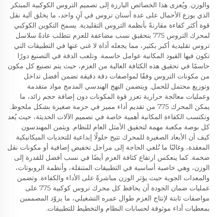
والوزن. ويُعزى هذا الخصائص البارزة إلى تصميم التروس الكوكبية المبتكر
الذي يوزع الأحمال على عدة أسنان تروس في آنٍ واحد، ما يخلق آلية نقل
قوة أكثر كفاءة مقارنةً بأنظمة التروس التقليدية. يسمح التكوين الكوكبي
لمحرك التروس 775 بتحقيق نسب مضاعفة للعزم تتطلب عادةً سلاسل
تروس تقليدية أكبر بكثير، مما يجعله أداة لا غنى عنها في التطبيقات التي
تكون فيها القيود المكانية عوامل حاسمة. وتلعب الدقة في التصنيع دورًا
حاسمًا في تحقيق هذه الكثافة العالية من العزم، حيث يتم تصنيع كل مكون
من مكونات التروس وفقًا لمواصفات دقة دقيقة تضمن أفضل تداخل
وتوزيع محتمل للحمل. ويتضمن النهج الهندسي المدمج مواد متقدمة
وعمليات معالجة حرارية تعزز قوة المكونات دون إضافة حجم زائد، ما
يمكن المحرك 775 من تقديم أداء مميز في حزمة صغيرة بشكل ملحوظ.
وتكتسب الكفاءة المكانية أهمية خاصة في تصميم الآلات الحديثة، حيث يُعد
كل بوصة مكعبة مهمة لتحقيق الأمثل العام للنظام. ويثمن المهندسون
كيف أن الأبعاد الصغيرة للمحرك تتيح حلولًا إبداعية للتحديات الميكانيكية
المعقدة، وغالبًا ما تُلغي الحاجة إلى مراحل تخفيض إضافية أو مكونات نقل
ضخمة. كما ينعكس ارتفاع كثافة العزم أيضًا في نسب أفضل للقدرة إلى
الوزن، وهي خاصية أساسية في التطبيقات المتنقلة، وأنظمة الروبوتات،
والمعدات الجوية حيث يؤثر الوزن مباشرةً على الأداء والكفاءة. وتضمن
عمليات ضمان الجودة أن يحافظ كل محرك تروس كوكبية 775 على
مواصفات ثابتة لإنتاج العزم طوال عمره التشغيلي، ما يزوّد المصممين
بمعطيات أداء موثوقة لحسابات النظام والتخطيط للتطبيقات.