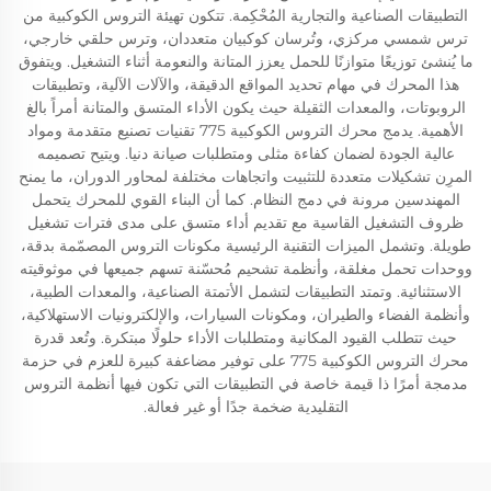
التطبيقات الصناعية والتجارية المُحْكِمة. تتكون تهيئة التروس الكوكبية من
ترس شمسي مركزي، وتُرسان كوكبيان متعددان، وترس حلقي خارجي،
ما يُنشئ توزيعًا متوازنًا للحمل يعزز المتانة والنعومة أثناء التشغيل. ويتفوق
هذا المحرك في مهام تحديد المواقع الدقيقة، والآلات الآلية، وتطبيقات
الروبوتات، والمعدات الثقيلة حيث يكون الأداء المتسق والمتانة أمراً بالغ
الأهمية. يدمج محرك التروس الكوكبية 775 تقنيات تصنيع متقدمة ومواد
عالية الجودة لضمان كفاءة مثلى ومتطلبات صيانة دنيا. ويتيح تصميمه
المرِن تشكيلات متعددة للتثبيت واتجاهات مختلفة لمحاور الدوران، ما يمنح
المهندسين مرونة في دمج النظام. كما أن البناء القوي للمحرك يتحمل
ظروف التشغيل القاسية مع تقديم أداء متسق على مدى فترات تشغيل
طويلة. وتشمل الميزات التقنية الرئيسية مكونات التروس المصمّمة بدقة،
ووحدات تحمل مغلقة، وأنظمة تشحيم مُحسّنة تسهم جميعها في موثوقيته
الاستثنائية. وتمتد التطبيقات لتشمل الأتمتة الصناعية، والمعدات الطبية،
وأنظمة الفضاء والطيران، ومكونات السيارات، والإلكترونيات الاستهلاكية،
حيث تتطلب القيود المكانية ومتطلبات الأداء حلولًا مبتكرة. وتُعد قدرة
محرك التروس الكوكبية 775 على توفير مضاعفة كبيرة للعزم في حزمة
مدمجة أمرًا ذا قيمة خاصة في التطبيقات التي تكون فيها أنظمة التروس
التقليدية ضخمة جدًا أو غير فعالة.