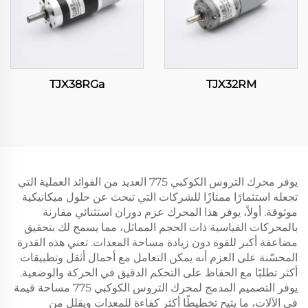
TJX38RGa
TJX32RM
يوفر محرك التروس الكوكبي 775 العديد من الفوائد العملية التي
تجعله استثمارًا ممتازًا للشركات التي تبحث عن حلول ميكانيكية
موثوقة. أولاً، يوفر هذا المحرك عزم دوران استثنائي مقارنة
بالمحركات القياسية ذات الحجم المماثل، مما يسمح لك بتحقيق
مضاعفة أكبر للقوة دون زيادة مساحة المعدات. تعني هذه القدرة
المحسّنة على العزم أنه يمكن التعامل مع أحمال أثقل وتطبيقات
أكثر تطلبًا مع الحفاظ على التحكم الدقيق في الحركة والوضعية.
يوفر التصميم المدمج لمحرك التروس الكوكبي 775 مساحة قيمة
في الآلات، ما يتيح تخطيطًا أكثر كفاءة للمعدات ويقلل من