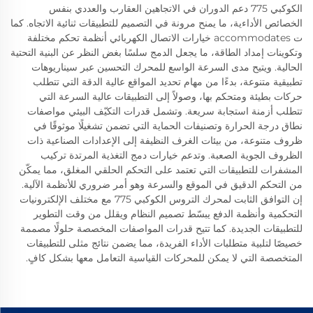
الكوكبي 775 دعم الدوران في الاتجاهين العقارب والعددي بنفس
الخصائص الأداءية، ما يمنح مرونة في التصميم للتطبيقات ثنائية الاتجاه. كما
ت accommodates خيارات الاتصال الكهربائي أنظمة تحكم مختلفة
وتكوينات إمداد الطاقة، ما يجعل الدمج سلسًا بغض النظر عن البنية التحتية
الحالية. ويتيح مدى السرعة الواسع للمحرك التحسين عبر سيناريوهات
تطبيقية متنوعة، بدءًا من مهام تحديد المواقع عالية الدقة التي تتطلب
حركات بطيئة ومتحكم بها، وصولاً إلى التطبيقات عالية السرعة التي
تتطلب أزمنة استجابة سريعة. وتشمل قدرات التكيّف البيئي مواصفات
نطاق درجة الحرارة وتصنيفات الحماية التي تضمن تشغيلًا موثوقًا في
ظروف متنوعة، من بيئات الغرف النظيفة إلى الإعدادات الصناعية ذات
الظروف الجوية الصعبة. وتدعم خيارات دمج التغذية المرتدة تركيب
المشفرات للتطبيقات التي تعتمد على التحكم الحلقي المغلق، مما يمكّن
من التحكم الدقيق في الموقع والسرعة وهو أمر ضروري للأنظمة الآلية.
إن التوافق الثابت لمحرك التروس الكوكبي 775 مع مختلف الإلكترونيات
التحكمية وأنظمة الدفع يبسّط تصميم النظام ويقلل من وقت التطوير
للتطبيقات الجديدة. كما تتيح قدرات المواصفات المخصصة حلولًا مصممة
خصيصًا لتلبية متطلبات الأداء الفريدة، مما يضمن نتائج مثلى للتطبيقات
المتخصصة التي لا يمكن للمحركات القياسية التعامل معها بشكل كافٍ.