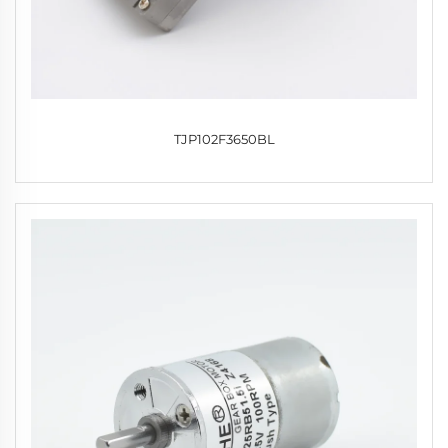
TJP102F3650BL