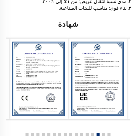
٢. مدى نسبة انتقال عريض: من ٥:١ إلى ٣٠٠:١.
٣. بناء قوي: مناسب للبيئات الصناعية.
شهادة