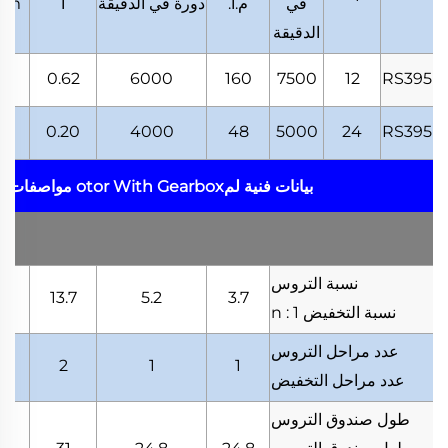
في
م.أ.
دورة في الدقيقة
أ
.m
الدقيقة
30
0.62
6000
160
7500
12
RS395
10
0.20
4000
48
5000
24
RS395
بيانات فنية لمotor With Gearbox
مواصفات ا
نسبة التروس
.2
13.7
5.2
3.7
نسبة التخفيض
n : 1
عدد مراحل التروس
2
2
1
1
عدد مراحل التخفيض
طول صندوق التروس