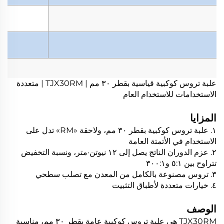
علبة تروس كوكبية قياسية بقطر ٣٠ مم | TJX30RM | متعددة
الاستخدامات للاستخدام العام
المزايا
١. علبة تروس كوكبية بقطر ٣٠ مم، ولاحقة «RM» تدل على
الاستخدام في الأتمتة العامة
٢. عزم الدوران الناتج يصل إلى ١٢ نيوتن·متر، ونسبة التخفيض
تتراوح بين ٥:١ و٣٠٠:١
٣. تروس مصنوعة بالكامل من المعدن مع تصلب سطحي
٤. خيارات متعددة لأطباق التثبيت
الوصف
TJX30RM هي علبة تروس كوكبية عامة بقطر ٣٠ مم، مناسبة