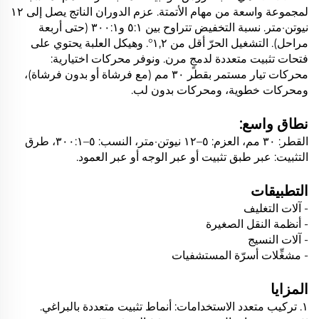
لمجموعة واسعة من مهام الأتمتة. عزم الدوران الناتج يصل إلى ١٢
نيوتن·متر. نسبة التخفيض تتراوح بين ٥:١ و٣٠٠:١ (حتى أربعة
مراحل). التشغيل الحرّ أقل من ١,٢°. وهيكل العلبة يحتوي على
فتحات تثبيت متعددة لدمجٍ مرن. ونوفر محركات اختيارية:
محركات تيار مستمر بقطر ٣٠ مم (مع فرشاة أو بدون فرشاة)،
ومحركات خطوية، ومحركات بدون لب.
نطاق واسع:
القطر: ٣٠ مم، العزم: ٥–١٢ نيوتن·متر، النسب: ٥–٣٠٠:١، طرق
التثبيت: عبر طبق تثبيت أو عبر الوجه أو عبر العمود.
التطبيقات
- آلات التغليف
- أنظمة النقل الصغيرة
- آلات النسيج
- مشغِّلات أسرّة المستشفيات
المزايا
١. تركيب متعدد الاستخدامات: أنماط تثبيت متعددة بالبراغي.