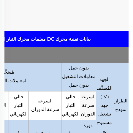
بيانات تقنية محرك DC
معلمات محرك التيار ال
بدون حمل
مُسَجَّل
معامِلات التشغيل
الجهد
المعامِلات الم
بدون حمل
المُصنَّف
（
V
）
السرعة
حالي
حالي
عز
الطراز
السرعة
جهد
سرعة
التيار
التيار
الد
نموذج
سرعة الدوران
تشغيل
الدوران
الكهربائي
الكهربائي
ال
مسموح
دورة
به