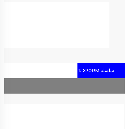
سلسلة TJX30RM