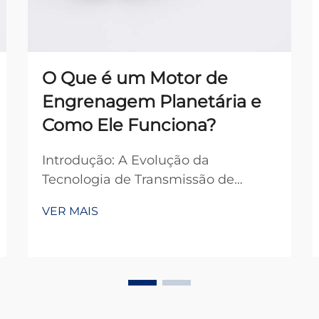
O Que é um Motor de
Engrenagem Planetária e
Como Ele Funciona?
Introdução: A Evolução da
Tecnologia de Transmissão de
Potência Os motores de
VER MAIS
engrenagens planetárias
representam uma das soluções
mais sofisticadas e eficientes nos
sistemas modernos de transmissão
de potência. Esses mecanismos
compactos, porém potentes,