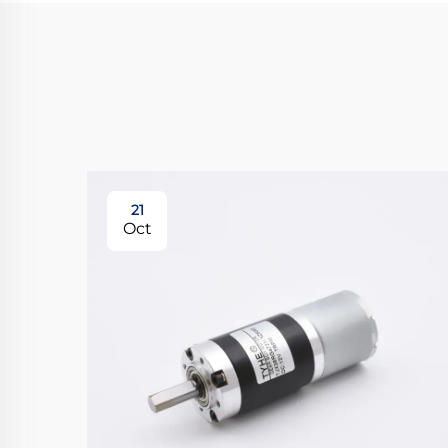
21
Oct