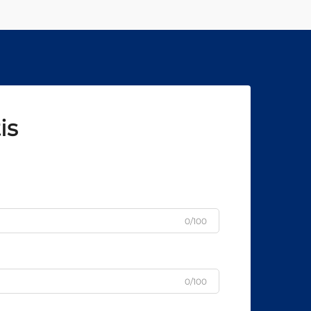
sofisticada que combina as
vantagens de...
is
0/100
0/100