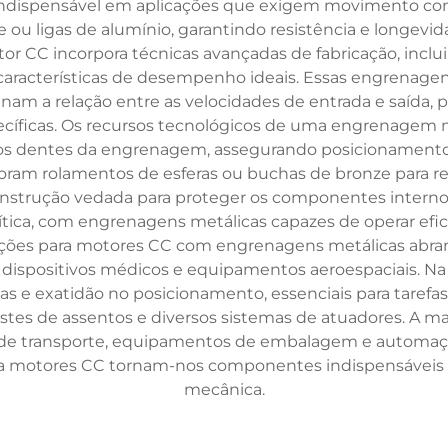
indispensável em aplicações que exigem movimento contr
 ou ligas de alumínio, garantindo resistência e longevi
r CC incorpora técnicas avançadas de fabricação, inclui
 características de desempenho ideais. Essas engrenag
am a relação entre as velocidades de entrada e saída, p
íficas. Os recursos tecnológicos de uma engrenagem m
e os dentes da engrenagem, assegurando posicionamento
 rolamentos de esferas ou buchas de bronze para reduzi
trução vedada para proteger os componentes internos 
 crítica, com engrenagens metálicas capazes de operar 
es para motores CC com engrenagens metálicas abrange
 dispositivos médicos e equipamentos aeroespaciais. N
s e exatidão no posicionamento, essenciais para tarefas
stes de assentos e diversos sistemas de atuadores. A 
e transporte, equipamentos de embalagem e automação fa
ra motores CC tornam-nos componentes indispensáveis 
mecânica.