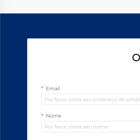
nominal, suas...
O
Email
Nome