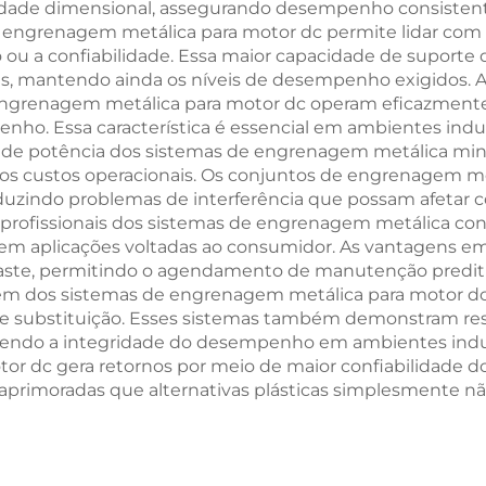
dade dimensional, assegurando desempenho consistente
 engrenagem metálica para motor dc permite lidar com 
a confiabilidade. Essa maior capacidade de suporte de
 mantendo ainda os níveis de desempenho exigidos. A 
e engrenagem metálica para motor dc operam eficazment
ho. Essa característica é essencial em ambientes indu
ão de potência dos sistemas de engrenagem metálica min
o dos custos operacionais. Os conjuntos de engrenagem
duzindo problemas de interferência que possam afetar 
 profissionais dos sistemas de engrenagem metálica con
s em aplicações voltadas ao consumidor. As vantagens
gaste, permitindo o agendamento de manutenção prediti
m dos sistemas de engrenagem metálica para motor dc f
e substituição. Esses sistemas também demonstram resi
endo a integridade do desempenho em ambientes indust
r dc gera retornos por meio de maior confiabilidade do
primoradas que alternativas plásticas simplesmente nã