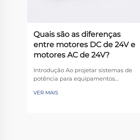
Quais são as diferenças
entre motores DC de 24V e
motores AC de 24V?
Introdução Ao projetar sistemas de
potência para equipamentos
industriais, aplicações de
VER MAIS
automação ou dispositivos
comerciais, os engenheiros
frequentemente enfrentam uma
escolha fundamental: motores CC
24V ou motores CA 24V? Embora
ambos operem na mesma tensão