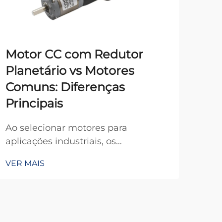
Motor CC com Redutor
Di
Planetário vs Motores
o 
Comuns: Diferenças
En
Principais
Apli
com
Ao selecionar motores para
rob
aplicações industriais, os
VER
sist
engenheiros enfrentam uma
VER MAIS
de 
decisão crítica entre motores DC
mais
padrão e configurações
mot
especializadas de motores com
que
redutores. O motor DC com redutor
des
planetário representa uma solução